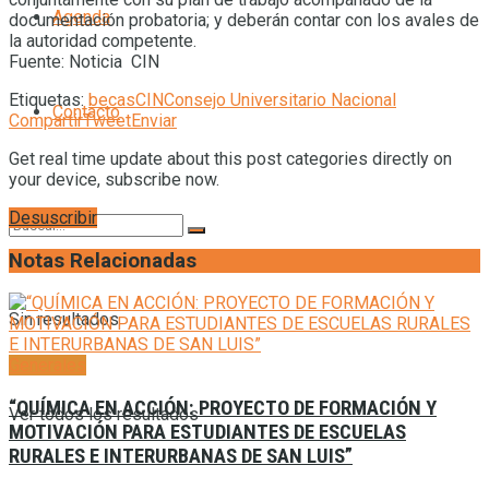
Agenda
documentación probatoria; y deberán contar con los avales de
la autoridad competente.
Fuente: Noticia CIN
Etiquetas:
becas
CIN
Consejo Universitario Nacional
Contacto
Compartir
Tweet
Enviar
Get real time update about this post categories directly on
your device, subscribe now.
Desuscribir
Notas Relacionadas
Sin resultados
Generales
“QUÍMICA EN ACCIÓN: PROYECTO DE FORMACIÓN Y
Ver todos los resultados
MOTIVACIÓN PARA ESTUDIANTES DE ESCUELAS
RURALES E INTERURBANAS DE SAN LUIS”