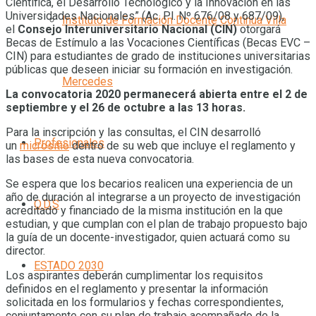
Científica, el Desarrollo Tecnológico y la Innovación en las
Universidades Nacionales” (Ac. Pl. Nº 676/08 y 687/09),
Instituto de Formación Docente Continua Villa
el
Consejo Interuniversitario Nacional (CIN)
otorgará
Becas de Estímulo a las Vocaciones Científicas (Becas EVC –
CIN) para estudiantes de grado de instituciones universitarias
públicas que deseen iniciar su formación en investigación.
Mercedes
La convocatoria 2020 permanecerá abierta entre el 2 de
septiembre y el 26 de octubre a las 13 horas.
Para la inscripción y las consultas, el CIN desarrolló
Profesionales
un
micrositio
dentro de su web que incluye el reglamento y
las bases de esta nueva convocatoria.
Se espera que los becarios realicen una experiencia de un
año de duración al integrarse a un proyecto de investigación
O.D.S
acreditado y financiado de la misma institución en la que
estudian, y que cumplan con el plan de trabajo propuesto bajo
la guía de un docente-investigador, quien actuará como su
director.
ESTADO 2030
Los aspirantes deberán cumplimentar los requisitos
definidos en el reglamento y presentar la información
solicitada en los formularios y fechas correspondientes,
conjuntamente con su plan de trabajo acompañado de la