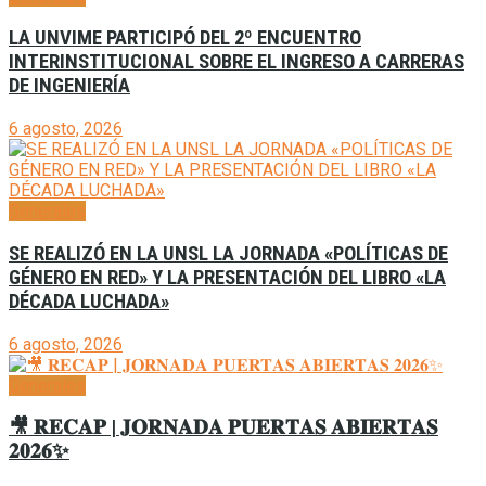
LA UNVIME PARTICIPÓ DEL 2º ENCUENTRO
INTERINSTITUCIONAL SOBRE EL INGRESO A CARRERAS
DE INGENIERÍA
6 agosto, 2026
Generales
SE REALIZÓ EN LA UNSL LA JORNADA «POLÍTICAS DE
GÉNERO EN RED» Y LA PRESENTACIÓN DEL LIBRO «LA
DÉCADA LUCHADA»
6 agosto, 2026
Generales
🎥 𝐑𝐄𝐂𝐀𝐏 | 𝐉𝐎𝐑𝐍𝐀𝐃𝐀 𝐏𝐔𝐄𝐑𝐓𝐀𝐒 𝐀𝐁𝐈𝐄𝐑𝐓𝐀𝐒
𝟐𝟎𝟐𝟔✨