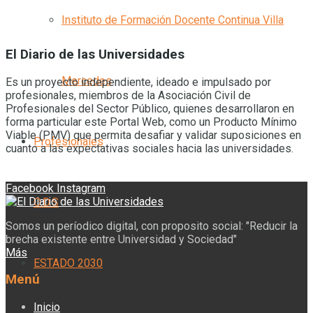
Instituto de Formación Docente Continua Villa
El Diario de las Universidades
Mercedes
Es un proyecto independiente, ideado e impulsado por
profesionales, miembros de la Asociación Civil de
Profesionales del Sector Público, quienes desarrollaron en
forma particular este Portal Web, como un Producto Mínimo
Viable (PMV) que permita desafiar y validar suposiciones en
Profesionales
cuanto a las expectativas sociales hacia las universidades.
Facebook
Instagram
O.D.S
Somos un períodico digital, con proposito social: "Reducir la
brecha existente entre Universidad y Sociedad"
Más
ESTADO 2030
Menú
Inicio