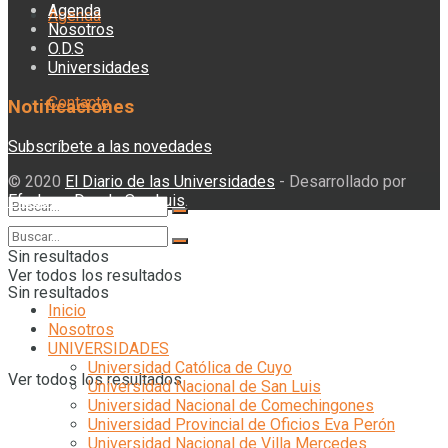
Agenda
Agenda
Nosotros
O.D.S
Universidades
Contacto
Notificaciones
Subscríbete a las novedades
© 2020
El Diario de las Universidades
- Desarrollado por
Efedoce. Desde San Luis
.
Sin resultados
Ver todos los resultados
Sin resultados
Inicio
Nosotros
UNIVERSIDADES
Universidad Católica de Cuyo
Ver todos los resultados
Universidad Nacional de San Luis
Universidad Nacional de Comechingones
Universidad Provincial de Oficios Eva Perón
Universidad Nacional de Villa Mercedes