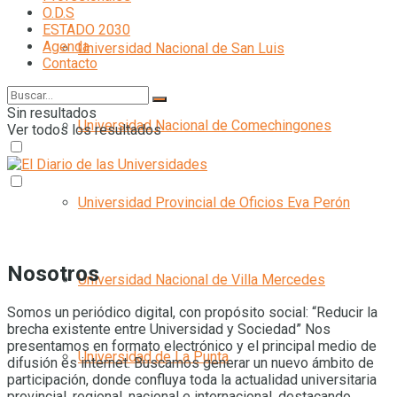
O.D.S
ESTADO 2030
Agenda
Universidad Nacional de San Luis
Contacto
Sin resultados
Universidad Nacional de Comechingones
Ver todos los resultados
Universidad Provincial de Oficios Eva Perón
Nosotros
Universidad Nacional de Villa Mercedes
Somos un periódico digital, con propósito social: “Reducir la
brecha existente entre Universidad y Sociedad” Nos
presentamos en formato electrónico y el principal medio de
Universidad de La Punta
difusión es internet. Buscamos generar un nuevo ámbito de
participación, donde confluya toda la actualidad universitaria
provincial, regional, nacional e internacional, destacando