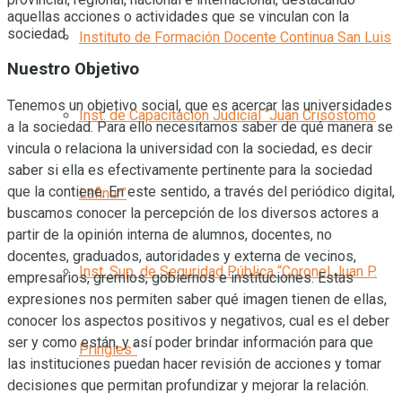
aquellas acciones o actividades que se vinculan con la
sociedad.
Instituto de Formación Docente Continua San Luis
Nuestro Objetivo
Tenemos un objetivo social, que es acercar las universidades
Inst. de Capacitación Judicial “Juan Crisóstomo
a la sociedad. Para ello necesitamos saber de qué manera se
vincula o relaciona la universidad con la sociedad, es decir
saber si ella es efectivamente pertinente para la sociedad
que la contiene. En este sentido, a través del periódico digital,
Lafinur”
buscamos conocer la percepción de los diversos actores a
partir de la opinión interna de alumnos, docentes, no
docentes, graduados, autoridades y externa de vecinos,
Inst. Sup. de Seguridad Pública “Coronel Juan P.
empresarios, gremios, gobiernos e instituciones. Estas
expresiones nos permiten saber qué imagen tienen de ellas,
conocer los aspectos positivos y negativos, cual es el deber
ser y como están, y así poder brindar información para que
Pringles”
las instituciones puedan hacer revisión de acciones y tomar
decisiones que permitan profundizar y mejorar la relación.