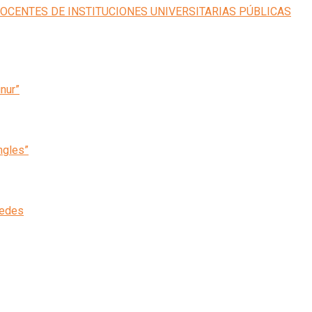
inur”
ngles”
cedes