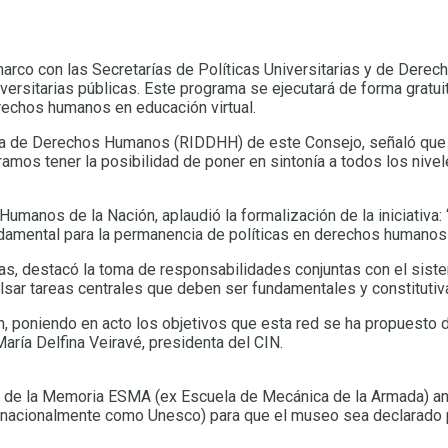
 marco con las Secretarías de Políticas Universitarias y de Der
versitarias públicas. Este programa se ejecutará de forma gratu
erechos humanos en educación virtual.
taria de Derechos Humanos (RIDDHH) de este Consejo, señaló que “
amos tener la posibilidad de poner en sintonía a todos los nivel
 Humanos de la Nación, aplaudió la formalización de la iniciativa
fundamental para la permanencia de políticas en derechos humanos
ias, destacó la toma de responsabilidades conjuntas con el sistem
lsar tareas centrales que deben ser fundamentales y constitutiv
, poniendo en acto los objetivos que esta red se ha propuesto 
aría Delfina Veiravé, presidenta del CIN.
io de la Memoria ESMA (ex Escuela de Mecánica de la Armada) anu
nternacionalmente como Unesco) para que el museo sea declarado 