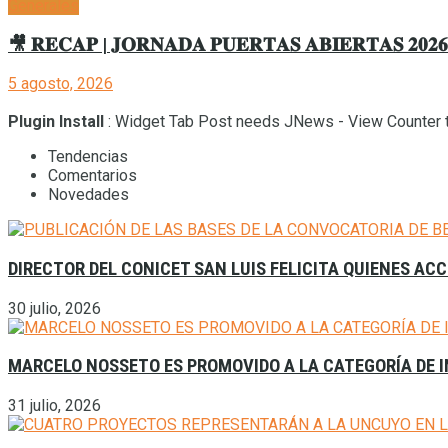
Generales
🎥 𝐑𝐄𝐂𝐀𝐏 | 𝐉𝐎𝐑𝐍𝐀𝐃𝐀 𝐏𝐔𝐄𝐑𝐓𝐀𝐒 𝐀𝐁𝐈𝐄𝐑𝐓𝐀𝐒 𝟐𝟎𝟐
5 agosto, 2026
Plugin Install
: Widget Tab Post needs JNews - View Counter t
Tendencias
Comentarios
Novedades
DIRECTOR DEL CONICET SAN LUIS FELICITA QUIENES AC
30 julio, 2026
MARCELO NOSSETO ES PROMOVIDO A LA CATEGORÍA DE I
31 julio, 2026