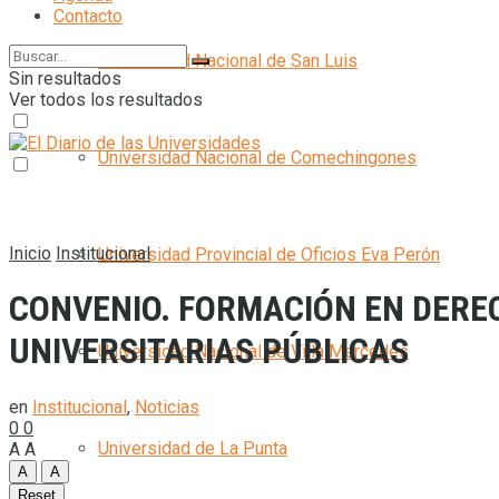
Contacto
Universidad Nacional de San Luis
Sin resultados
Ver todos los resultados
Universidad Nacional de Comechingones
Inicio
Institucional
Universidad Provincial de Oficios Eva Perón
CONVENIO. FORMACIÓN EN DERE
UNIVERSITARIAS PÚBLICAS
Universidad Nacional de Villa Mercedes
en
Institucional
,
Noticias
0
0
Universidad de La Punta
A
A
A
A
Reset