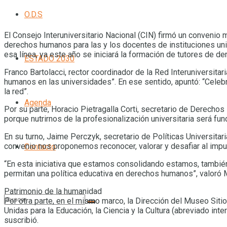
O.D.S
El Consejo Interuniversitario Nacional (CIN) firmó un convenio
derechos humanos para las y los docentes de instituciones uni
esa línea, ya este año se iniciará la formación de tutores de d
ESTADO 2030
Franco Bartolacci, rector coordinador de la Red Interuniversi
humanos en las universidades”. En ese sentido, apuntó: “Celebr
la red”.
Agenda
Por su parte, Horacio Pietragalla Corti, secretario de Derechos
porque nutrirnos de la profesionalización universitaria será 
En su turno, Jaime Perczyk, secretario de Políticas Universitar
convenio nos proponemos reconocer, valorar y desafiar al impu
Contacto
“En esta iniciativa que estamos consolidando estamos, también
permitan una política educativa en derechos humanos”, valoró M
Patrimonio de la humanidad
Por otra parte, en el mismo marco, la Dirección del Museo Sit
Unidas para la Educación, la Ciencia y la Cultura (abreviado i
suscribió.