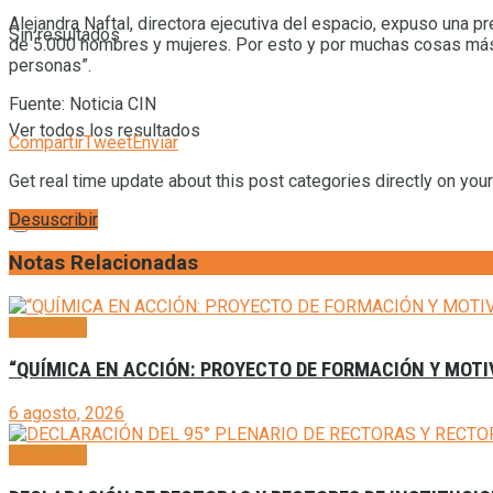
Alejandra Naftal, directora ejecutiva del espacio, expuso una 
Sin resultados
de 5.000 hombres y mujeres. Por esto y por muchas cosas más
personas”.
Fuente: Noticia CIN
Ver todos los resultados
Compartir
Tweet
Enviar
Get real time update about this post categories directly on you
Desuscribir
Notas Relacionadas
Generales
“QUÍMICA EN ACCIÓN: PROYECTO DE FORMACIÓN Y MOTI
6 agosto, 2026
Generales