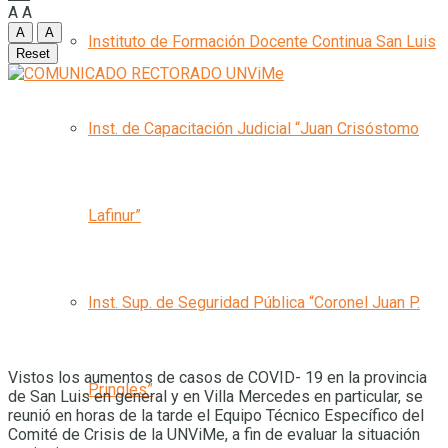
A
A
A
A
Instituto de Formación Docente Continua San Luis
Reset
Inst. de Capacitación Judicial “Juan Crisóstomo
Lafinur”
Inst. Sup. de Seguridad Pública “Coronel Juan P.
Vistos los aumentos de casos de COVID- 19 en la provincia
Pringles”
de San Luis en general y en Villa Mercedes en particular, se
reunió en horas de la tarde el Equipo Técnico Específico del
Comité de Crisis de la UNViMe, a fin de evaluar la situación