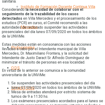
sanitaria.
Instituto de Formación Docente Continua Villa
Considerando
la necesidad de colaborar con el
seguimiento de la trazabilidad de los casos
detectados
en Villa Mercedes y el procesamiento de los
estudios (PCR) en curso, el Comité recomendó a las
Mercedes
autoridades de rectorado suspender las actividades
presenciales del día lunes 07/09/2020 en todos los ámbitos
de la UNViMe.
Estas medidas están en consonancia con las acciones
Profesionales
llevadas a cabo por el Intendente municipal de Villa
Mercedes, Dr. Maximiliano Frontera, y la solicitud del
Intendente de Justo Daract Sr. Alfredo Domínguez de
minimizar el tránsito de personas en esa localidad.
O.D.S
En virtud de lo anterior se comunica a la comunidad
universitaria de la UNViMe:
Se suspenden las actividades presenciales del día
lunes 07/09/2020 en todos los ámbitos de la UNViMe.
ESTADO 2030
Mesa de entradas atenderá por estricto sistema de
turnos de 9 a 11:30 hs.
Los exámenes presenciales acordados para el lunes se