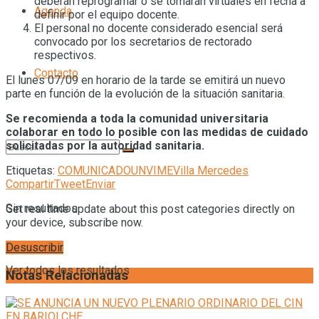
deberán reprogramar o se tomarán virtuales en fecha a
Agenda
definir por el equipo docente.
El personal no docente considerado esencial será
convocado por los secretarios de rectorado
respectivos.
Contacto
El lunes 07/09 en horario de la tarde se emitirá un nuevo
parte en función de la evolución de la situación sanitaria.
Se recomienda a toda la comunidad universitaria
colaborar en todo lo posible con las medidas de cuidado
solicitadas por la autoridad sanitaria.
Etiquetas:
COMUNICADO
UNVIME
Villa Mercedes
Compartir
Tweet
Enviar
Sin resultados
Get real time update about this post categories directly on
your device, subscribe now.
Desuscribir
Ver todos los resultados
Notas Relacionadas