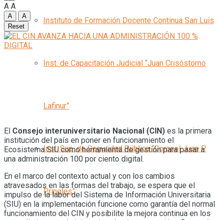
A
A
A
A
Instituto de Formación Docente Continua San Luis
Reset
Inst. de Capacitación Judicial “Juan Crisóstomo
Lafinur”
El
Consejo interuniversitario Nacional (CIN)
es la primera
institución del país en poner en funcionamiento el
Inst. Sup. de Seguridad Pública “Coronel Juan P.
Ecosistema SIU como herramienta de gestión para pasar a
una administración 100 por ciento digital.
En el marco del contexto actual y con los cambios
atravesados en las formas del trabajo, se espera que el
Pringles”
impulso de la labor del Sistema de Información Universitaria
(SIU) en la implementación funcione como garantía del normal
funcionamiento del CIN y posibilite la mejora continua en los