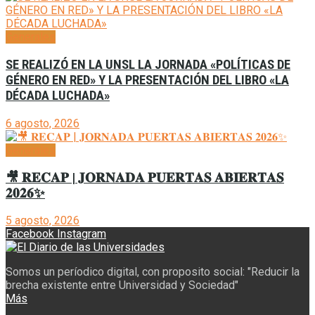
Generales
SE REALIZÓ EN LA UNSL LA JORNADA «POLÍTICAS DE
GÉNERO EN RED» Y LA PRESENTACIÓN DEL LIBRO «LA
DÉCADA LUCHADA»
6 agosto, 2026
Generales
🎥 𝐑𝐄𝐂𝐀𝐏 | 𝐉𝐎𝐑𝐍𝐀𝐃𝐀 𝐏𝐔𝐄𝐑𝐓𝐀𝐒 𝐀𝐁𝐈𝐄𝐑𝐓𝐀𝐒
𝟐𝟎𝟐𝟔✨
5 agosto, 2026
Facebook
Instagram
Somos un períodico digital, con proposito social: "Reducir la
brecha existente entre Universidad y Sociedad"
Más