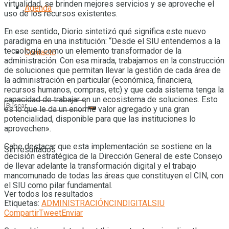
virtualidad, se brinden mejores servicios y se aproveche el
Agenda
uso de los recursos existentes.
En ese sentido, Diorio sintetizó qué significa este nuevo
paradigma en una institución: “Desde el SIU entendemos a la
tecnología como un elemento transformador de la
Contacto
administración. Con esa mirada, trabajamos en la construcción
de soluciones que permitan llevar la gestión de cada área de
la administración en particular (económica, financiera,
recursos humanos, compras, etc) y que cada sistema tenga la
capacidad de trabajar en un ecosistema de soluciones. Esto
es lo que le da un enorme valor agregado y una gran
potencialidad, disponible para que las instituciones lo
aprovechen».
Cabe destacar que esta implementación se sostiene en la
Sin resultados
decisión estratégica de la Dirección General de este Consejo
de llevar adelante la transformación digital y el trabajo
mancomunado de todas las áreas que constituyen el CIN, con
el SIU como pilar fundamental.
Ver todos los resultados
Etiquetas:
ADMINISTRACIÓN
CIN
DIGITAL
SIU
Compartir
Tweet
Enviar