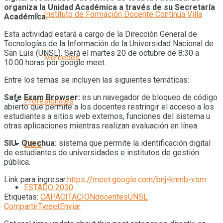
organiza la Unidad Académica a través de su Secretaría
Instituto de Formación Docente Continua Villa
Académica.
Esta actividad estará a cargo de la Dirección General de
Tecnologías de la Información de la Universidad Nacional de
San Luis (UNSL). Será el martes 20 de octubre de 8:30 a
Mercedes
10:00 horas por google meet.
Entre los temas se incluyen las siguientes temáticas:
Safe Exam Browser:
es un navegador de bloqueo de código
Profesionales
abierto que permite a los docentes restringir el acceso a los
estudiantes a sitios web externos, funciones del sistema u
otras aplicaciones mientras realizan evaluación en línea.
SIU- Quechua:
sistema que permite la identificación digital
O.D.S
de estudiantes de universidades e institutos de gestión
pública.
Link para ingresar:
https://meet.google.com/bnj-knmb-vsm
ESTADO 2030
Etiquetas:
CAPACITACION
docentes
UNSL
Compartir
Tweet
Enviar