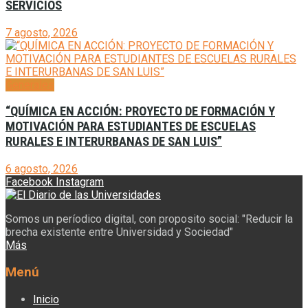
SERVICIOS
7 agosto, 2026
Generales
“QUÍMICA EN ACCIÓN: PROYECTO DE FORMACIÓN Y
MOTIVACIÓN PARA ESTUDIANTES DE ESCUELAS
RURALES E INTERURBANAS DE SAN LUIS”
6 agosto, 2026
Facebook
Instagram
Somos un períodico digital, con proposito social: "Reducir la
brecha existente entre Universidad y Sociedad"
Más
Menú
Inicio