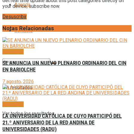
Get real time update about this post categories directly on
Agenda
your device, subscribe now.
Desuscribir
Notas Relacionadas
Contacto
Generales
SE ANUNCIA UN NUEVO PLENARIO ORDINARIO DEL CIN
EN BARIOLCHE
7 agosto, 2026
Sin resultados
Generales
Ver todos los resultados
LA UNIVERSIDAD CATÓLICA DE CUYO PARTICIPÓ DEL
21.º ANIVERSARIO DE LA RED ANDINA DE
UNIVERSIDADES (RADU)