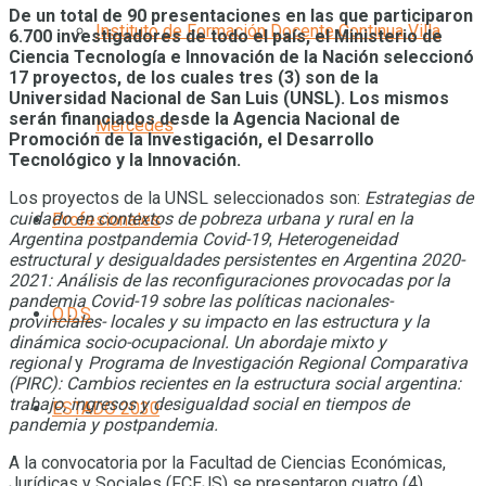
De un total de 90 presentaciones en las que participaron
Instituto de Formación Docente Continua Villa
6.700 investigadores de todo el país, el Ministerio de
Ciencia Tecnología e Innovación de la Nación seleccionó
17 proyectos, de los cuales tres (3) son de la
Universidad Nacional de San Luis (UNSL). Los mismos
serán financiados
desde la Agencia Nacional de
Mercedes
Promoción de la Investigación, el Desarrollo
Tecnológico y la Innovación.
Los proyectos de la UNSL seleccionados son:
Estrategias de
cuidado en contextos de pobreza urbana y rural en la
Profesionales
Argentina postpandemia Covid-19
;
Heterogeneidad
estructural y desigualdades persistentes en Argentina 2020-
2021: Análisis de las reconfiguraciones provocadas por la
pandemia Covid-19 sobre las políticas nacionales-
O.D.S
provinciales- locales y su impacto en las estructura y la
dinámica socio-ocupacional. Un abordaje mixto y
regional
y
Programa de Investigación Regional Comparativa
(PIRC): Cambios recientes en la estructura social argentina:
trabajo, ingresos y desigualdad social en tiempos de
ESTADO 2030
pandemia y postpandemia.
A la convocatoria por la Facultad de Ciencias Económicas,
Jurídicas y Sociales (FCEJS) se presentaron cuatro (4)