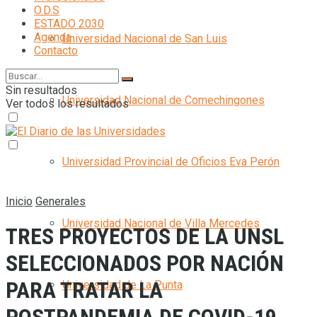
O.D.S
ESTADO 2030
Agenda
Universidad Nacional de San Luis
Contacto
Sin resultados
Universidad Nacional de Comechingones
Ver todos los resultados
Universidad Provincial de Oficios Eva Perón
Inicio
Generales
Universidad Nacional de Villa Mercedes
TRES PROYECTOS DE LA UNSL
SELECCIONADOS POR NACIÓN
PARA TRATAR LA
Universidad de La Punta