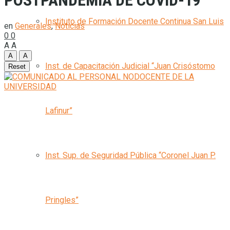
POSTPANDEMIA DE COVID-19
Instituto de Formación Docente Continua San Luis
en
Generales
,
Noticias
0
0
A
A
A
A
Inst. de Capacitación Judicial “Juan Crisóstomo
Reset
Lafinur”
Inst. Sup. de Seguridad Pública “Coronel Juan P.
Pringles”