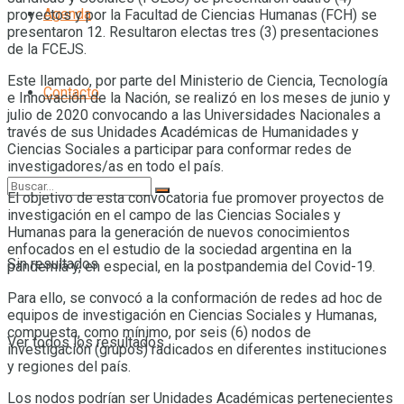
Agenda
proyectos y por la Facultad de Ciencias Humanas (FCH) se
presentaron 12. Resultaron electas tres (3) presentaciones
de la FCEJS.
Este llamado, por parte del Ministerio de Ciencia, Tecnología
Contacto
e Innovación de la Nación, se realizó en los meses de junio y
julio de 2020 convocando a las Universidades Nacionales a
través de sus Unidades Académicas de Humanidades y
Ciencias Sociales a participar para conformar redes de
investigadores/as en todo el país.
El objetivo de esta convocatoria fue promover proyectos de
investigación en el campo de las Ciencias Sociales y
Humanas para la generación de nuevos conocimientos
enfocados en el estudio de la sociedad argentina en la
Sin resultados
pandemia y, en especial, en la postpandemia del Covid-19.
Para ello, se convocó a la conformación de redes ad hoc de
equipos de investigación en Ciencias Sociales y Humanas,
compuesta, como mínimo, por seis (6) nodos de
Ver todos los resultados
investigación (grupos) radicados en diferentes instituciones
y regiones del país.
Los nodos podrían ser Unidades Académicas pertenecientes