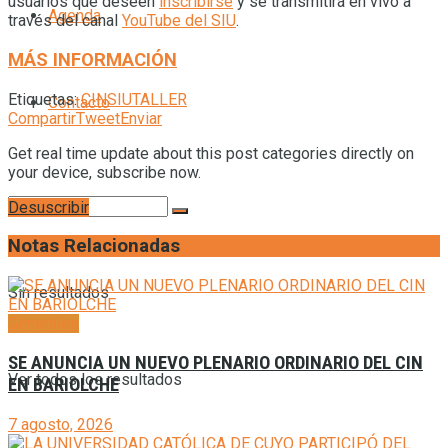
usuarios que deseen
inscribirse
y se transmitirá en vivo a
Agenda
través del canal
YouTube del SIU
.
MÁS INFORMACIÓN
Etiquetas:
CIN
SIU
TALLER
Contacto
Compartir
Tweet
Enviar
Get real time update about this post categories directly on
your device, subscribe now.
Desuscribir
Notas Relacionadas
Sin resultados
Generales
SE ANUNCIA UN NUEVO PLENARIO ORDINARIO DEL CIN
Ver todos los resultados
EN BARIOLCHE
7 agosto, 2026