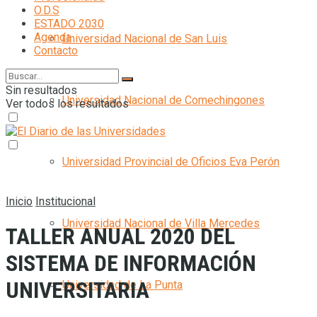
O.D.S
ESTADO 2030
Agenda
Universidad Nacional de San Luis
Contacto
Sin resultados
Universidad Nacional de Comechingones
Ver todos los resultados
Universidad Provincial de Oficios Eva Perón
Inicio
Institucional
Universidad Nacional de Villa Mercedes
TALLER ANUAL 2020 DEL
SISTEMA DE INFORMACIÓN
UNIVERSITARIA
Universidad de La Punta