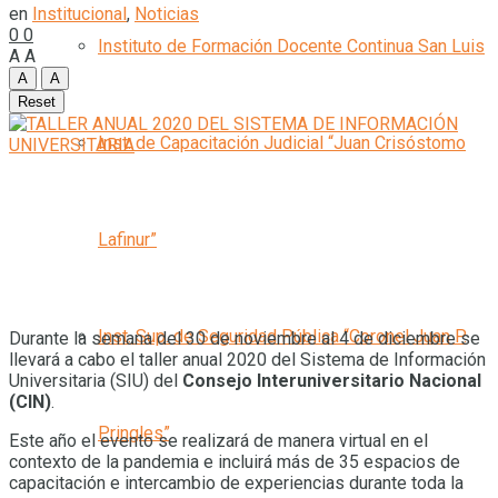
en
Institucional
,
Noticias
0
0
Instituto de Formación Docente Continua San Luis
A
A
A
A
Reset
Inst. de Capacitación Judicial “Juan Crisóstomo
Lafinur”
Inst. Sup. de Seguridad Pública “Coronel Juan P.
Durante la semana del 30 de noviembre al 4 de diciembre se
llevará a cabo el taller anual 2020 del Sistema de Información
Universitaria (SIU) del
Consejo Interuniversitario Nacional
(CIN)
.
Pringles”
Este año el evento se realizará de manera virtual en el
contexto de la pandemia e incluirá más de 35 espacios de
capacitación e intercambio de experiencias durante toda la