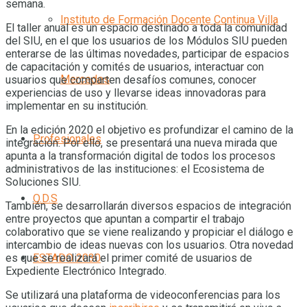
semana.
Instituto de Formación Docente Continua Villa
El taller anual es un espacio destinado a toda la comunidad
del SIU, en el que los usuarios de los Módulos SIU pueden
enterarse de las últimas novedades, participar de espacios
de capacitación y comités de usuarios, interactuar con
Mercedes
usuarios que comparten desafíos comunes, conocer
experiencias de uso y llevarse ideas innovadoras para
implementar en su institución.
En la edición 2020 el objetivo es profundizar el camino de la
Profesionales
integración. Por ello, se presentará una nueva mirada que
apunta a la transformación digital de todos los procesos
administrativos de las instituciones: el Ecosistema de
Soluciones SIU.
O.D.S
También, se desarrollarán diversos espacios de integración
entre proyectos que apuntan a compartir el trabajo
colaborativo que se viene realizando y propiciar el diálogo e
intercambio de ideas nuevas con los usuarios. Otra novedad
ESTADO 2030
es que se realizará el primer comité de usuarios de
Expediente Electrónico Integrado.
Se utilizará una plataforma de videoconferencias para los