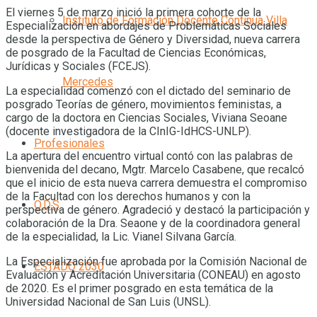
El viernes 5 de marzo inició la primera cohorte de la
Instituto de Formación Docente Continua Villa
Especialización en abordajes de Problemáticas Sociales
desde la perspectiva de Género y Diversidad, nueva carrera
de posgrado de la Facultad de Ciencias Económicas,
Jurídicas y Sociales (FCEJS).
Mercedes
La especialidad comenzó con el dictado del seminario de
posgrado Teorías de género, movimientos feministas, a
cargo de la doctora en Ciencias Sociales, Viviana Seoane
(docente investigadora de la CInIG-IdHCS-UNLP).
Profesionales
La apertura del encuentro virtual contó con las palabras de
bienvenida del decano, Mgtr. Marcelo Casabene, que recalcó
que el inicio de esta nueva carrera demuestra el compromiso
de la Facultad con los derechos humanos y con la
O.D.S
perspectiva de género. Agradeció y destacó la participación y
colaboración de la Dra. Seaone y de la coordinadora general
de la especialidad, la Lic. Vianel Silvana García.
La Especialización fue aprobada por la Comisión Nacional de
ESTADO 2030
Evaluación y Acreditación Universitaria (CONEAU) en agosto
de 2020. Es el primer posgrado en esta temática de la
Universidad Nacional de San Luis (UNSL).