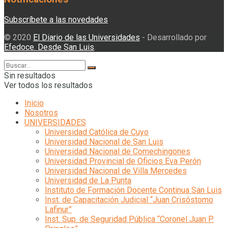
Subscríbete a las novedades
© 2020
El Diario de las Universidades
- Desarrollado por
Efedoce. Desde San Luis
.
Sin resultados
Ver todos los resultados
Inicio
Nosotros
UNIVERSIDADES
Universidad Católica de Cuyo
Universidad Nacional de San Luis
Universidad Nacional de Comechingones
Universidad Provincial de Oficios Eva Perón
Universidad Nacional de Villa Mercedes
Universidad de La Punta
Instituto de Formación Docente Continua San Luis
Inst. de Capacitación Judicial “Juan Crisóstomo
Lafinur”
Inst. Sup. de Seguridad Pública “Coronel Juan P.