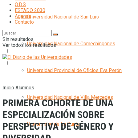
O.D.S
ESTADO 2030
Agenda
Universidad Nacional de San Luis
Contacto
Sin resultados
Universidad Nacional de Comechingones
Ver todos los resultados
Universidad Provincial de Oficios Eva Perón
Inicio
Alumnos
Universidad Nacional de Villa Mercedes
PRIMERA COHORTE DE UNA
ESPECIALIZACIÓN SOBRE
PERSPECTIVA DE GÉNERO Y
Universidad de La Punta