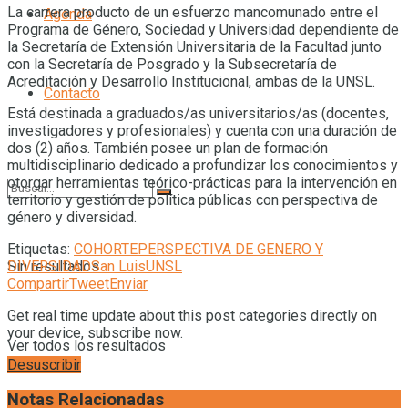
La carrera producto de un esfuerzo mancomunado entre el
Agenda
Programa de Género, Sociedad y Universidad dependiente de
la Secretaría de Extensión Universitaria de la Facultad junto
con la Secretaría de Posgrado y la Subsecretaría de
Acreditación y Desarrollo Institucional, ambas de la UNSL.
Contacto
Está destinada a graduados/as universitarios/as (docentes,
investigadores y profesionales) y cuenta con una duración de
dos (2) años. También posee un plan de formación
multidisciplinario dedicado a profundizar los conocimientos y
otorgar herramientas teórico-prácticas para la intervención en
territorio y gestión de política públicas con perspectiva de
género y diversidad.
Etiquetas:
COHORTE
PERSPECTIVA DE GENERO Y
DIVERSIDAD
San Luis
UNSL
Sin resultados
Compartir
Tweet
Enviar
Get real time update about this post categories directly on
your device, subscribe now.
Ver todos los resultados
Desuscribir
Notas Relacionadas