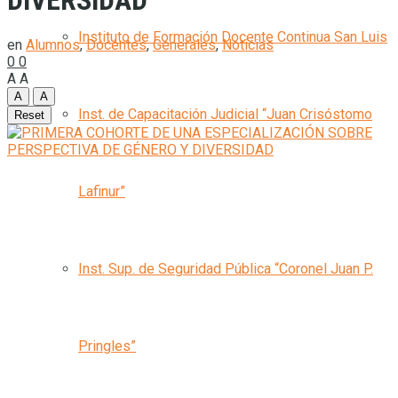
DIVERSIDAD
Instituto de Formación Docente Continua San Luis
en
Alumnos
,
Docentes
,
Generales
,
Noticias
0
0
A
A
A
A
Inst. de Capacitación Judicial “Juan Crisóstomo
Reset
Lafinur”
Inst. Sup. de Seguridad Pública “Coronel Juan P.
Pringles”