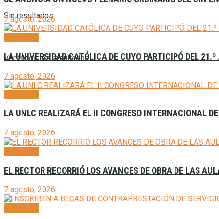
Sin resultados
7 agosto, 2026
Generales
LA UNIVERSIDAD CATÓLICA DE CUYO PARTICIPÓ DEL 21.º
Ver todos los resultados
7 agosto, 2026
Generales
LA UNLC REALIZARÁ EL II CONGRESO INTERNACIONAL DE
7 agosto, 2026
Generales
EL RECTOR RECORRIÓ LOS AVANCES DE OBRA DE LAS AU
7 agosto, 2026
Generales