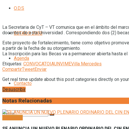
O.D.S
La Secretaria de CyT – VT comunica que en el ámbito del marco 
docentes de esta Universidad . Correspondiendo dos (2) becas
ESTADO 2030
Este proyecto de fortalecimiento, tiene como objetivo promove
a partir de la fecha de su otorgamiento.
La Inscripción para las Becas va a permanecer abierta hasta el
Agenda
Etiquetas:
CONVOCATOIA
UNVIME
Villa Mercedes
Compartir
Tweet
Enviar
Get real time update about this post categories directly on you
Contacto
Desuscribir
Notas Relacionadas
Generales
SE ANUNCIA UN NUEVO PLENARIO ORDINARIO DEL CIN E