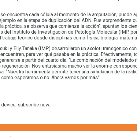
 se encuentra cada célula al momento de la amputación, puede
emplo en la etapa de duplicación del ADN. Fue sorprendente que
a práctica, se observa que comienza la acción”, apuntan los cient
 del Instituto de Investigación de Patología Molecular (IMP, por
 trabajo teórico desde disciplinas como física, biología, matemát
ki y Elly Tanaka (IMP) desarrollaron un axolotl transgénico con
e encuentren, para ver qué pasaba en la práctica. Efectivamente, 
 regenerarse a partir del cuarto día. “La combinación del modela
u regeneración. Nos entusiasma mucho ver la enorme corresponde
a: “Nuestra herramienta permite tener una simulación de la reali
os como esperamos o no. Ahora vamos por más”.
r device, subscribe now.