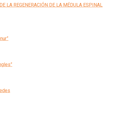
inur”
ngles”
cedes