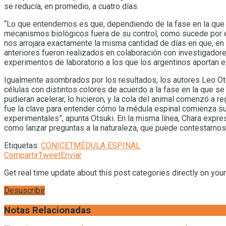
se reducía, en promedio, a cuatro días.
“Lo que entendemos es que, dependiendo de la fase en la que
mecanismos biológicos fuera de su control, como sucede por ej
nos arrojara exactamente la misma cantidad de días en que, en l
anteriores fueron realizados en colaboración con investigadores
experimentos de laboratorio a los que los argentinos aportan el
Igualmente asombrados por los resultados, los autores Leo Otsu
células con distintos colores de acuerdo a la fase en la que s
pudieran acelerar, lo hicieron, y la cola del animal comenzó a
fue la clave para entender cómo la médula espinal comienza s
experimentales”, apunta Otsuki. En la misma línea, Chara expres
como lanzar preguntas a la naturaleza, que puede contestarn
Etiquetas:
CONICET
MÉDULA ESPINAL
Compartir
Tweet
Enviar
Get real time update about this post categories directly on you
Desuscribir
Notas Relacionadas