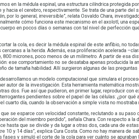
os en la médula espinal, una estructura cilíndrica protegida por
 hacia el cerebro, respectivamente. Se trata de una parte del 
n, por lo general, irreversible”, relata Osvaldo Chara, investigad
ionalmente cómo funciona este mecanismo en el axolotl, una esp
el cuerpo en pocos días o semanas con tal nivel de perfección 
cortar la cola, es decir la médula espinal de este anfibio, no tod
 cercanas a la herida. Además, esa proliferación acelerada –cl
 800 micrones, poco menos de un milímetro. A partir de esa distan
ción: ese comportamiento no se desataba apenas producida la am
de tamaña habilidad. Allí surgieron algunas de las preguntas qu
 desarrollamos un modelo computacional que simulara el proceso
mer autor de la investigación. Esta herramienta matemática most
 otras dos. Fue así que pudieron, en primer lugar, reproducir con 
interrogantes pendientes sobre el papel de las células: ¿por qu
l cuarto día, cuando la observación a simple vista no mostraba
 que se esparce con velocidad constante, reclutando a su paso c
uperación del miembro perdido”, señala Chara. Con respecto a l
ce hasta que se divide y da lugar a otras dos, cada una de esta
tre 10 y 14 días”, explica Cura Costa. Como no hay manera de sa
s fases y simuló el corte de la cola para ver cuánto se apuraban 