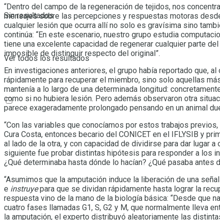
“Dentro del campo de la regeneración de tejidos, nos concentram
Sin resultados
mensajes sobre las percepciones y respuestas motoras desde y
cualquier lesión que ocurra allí no solo es gravísima sino tambié
continúa: “En este escenario, nuestro grupo estudia computac
tiene una excelente capacidad de regenerar cualquier parte d
imposible de distinguir respecto del original”.
Ver todos los resultados
En investigaciones anteriores, el grupo había reportado que, al 
rápidamente para recuperar el miembro, sino solo aquellas más
mantenía a lo largo de una determinada longitud: concretamente,
como si no hubiera lesión. Pero además observaron otra situa
parece exageradamente prolongado pensando en un animal dueño 
“Con las variables que conocíamos por estos trabajos previos,
Cura Costa, entonces becario del CONICET en el IFLYSIB y pri
al lado de la otra, y con capacidad de dividirse para dar lugar a
siguiente fue probar distintas hipótesis para responder a los 
¿Qué determinaba hasta dónde lo hacían? ¿Qué pasaba antes de
“Asumimos que la amputación induce la liberación de una señal
e
instruye
para que se dividan rápidamente hasta lograr la rec
respuesta vino de la mano de la biología básica: “Desde que na
cuatro fases llamadas G1, S, G2 y M, que normalmente lleva en
la amputación, el experto distribuyó aleatoriamente las distinta