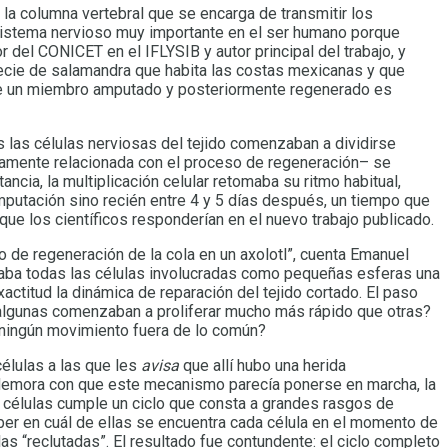
 la columna vertebral que se encarga de transmitir los
sistema nervioso muy importante en el ser humano porque
or del CONICET en el IFLYSIB y autor principal del trabajo, y
ecie de salamandra que habita las costas mexicanas y que
que un miembro amputado y posteriormente regenerado es
as las células nerviosas del tejido comenzaban a dividirse
aramente relacionada con el proceso de regeneración– se
cia, la multiplicación celular retomaba su ritmo habitual,
putación sino recién entre 4 y 5 días después, un tiempo que
e los científicos responderían en el nuevo trabajo publicado.
 de regeneración de la cola en un axolotl”, cuenta Emanuel
raba todas las células involucradas como pequeñas esferas una
exactitud la dinámica de reparación del tejido cortado. El paso
é algunas comenzaban a proliferar mucho más rápido que otras?
 ningún movimiento fuera de lo común?
élulas a las que les
avisa
que allí hubo una herida
a demora con que este mecanismo parecía ponerse en marcha, la
s células cumple un ciclo que consta a grandes rasgos de
ber en cuál de ellas se encuentra cada célula en el momento de
las “reclutadas”. El resultado fue contundente: el ciclo completo