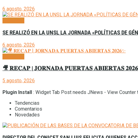
6 agosto, 2026
Generales
SE REALIZÓ EN LA UNSL LA JORNADA «POLÍTICAS DE GÉ
6 agosto, 2026
Generales
🎥 𝐑𝐄𝐂𝐀𝐏 | 𝐉𝐎𝐑𝐍𝐀𝐃𝐀 𝐏𝐔𝐄𝐑𝐓𝐀𝐒 𝐀𝐁𝐈𝐄𝐑𝐓𝐀𝐒 𝟐𝟎𝟐
5 agosto, 2026
Plugin Install
: Widget Tab Post needs JNews - View Counter t
Tendencias
Comentarios
Novedades
DIRECTOR DEL CONICET SAN LUIS FELICITA QUIENES AC