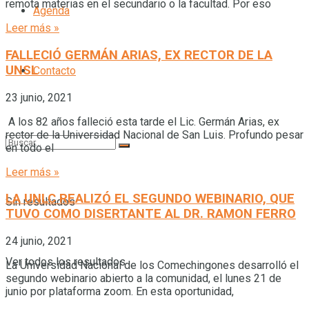
remota materias en el secundario o la facultad. Por eso
Agenda
Leer más »
FALLECIÓ GERMÁN ARIAS, EX RECTOR DE LA
UNSL
Contacto
23 junio, 2021
A los 82 años falleció esta tarde el Lic. Germán Arias, ex
rector de la Universidad Nacional de San Luis. Profundo pesar
en todo el
Leer más »
LA UNLC REALIZÓ EL SEGUNDO WEBINARIO, QUE
Sin resultados
TUVO COMO DISERTANTE AL DR. RAMON FERRO
24 junio, 2021
Ver todos los resultados
La Universidad Nacional de los Comechingones desarrolló el
segundo webinario abierto a la comunidad, el lunes 21 de
junio por plataforma zoom. En esta oportunidad,