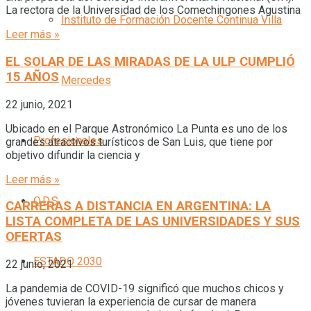
La rectora de la Universidad de los Comechingones Agustina
Instituto de Formación Docente Continua Villa
Leer más »
EL SOLAR DE LAS MIRADAS DE LA ULP CUMPLIÓ
15 AÑOS
Mercedes
22 junio, 2021
Ubicado en el Parque Astronómico La Punta es uno de los
Profesionales
grandes atractivos turísticos de San Luis, que tiene por
objetivo difundir la ciencia y
Leer más »
O.D.S
CARRERAS A DISTANCIA EN ARGENTINA: LA
LISTA COMPLETA DE LAS UNIVERSIDADES Y SUS
OFERTAS
ESTADO 2030
22 junio, 2021
La pandemia de COVID-19 significó que muchos chicos y
jóvenes tuvieran la experiencia de cursar de manera