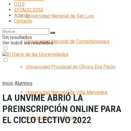
O.D.S
ESTADO 2030
Agenda
Universidad Nacional de San Luis
Contacto
Sin resultados
Universidad Nacional de Comechingones
Ver todos los resultados
Universidad Provincial de Oficios Eva Perón
Inicio
Alumnos
Universidad Nacional de Villa Mercedes
LA UNVIME ABRIÓ LA
PREINSCRIPCIÓN ONLINE PARA
EL CICLO LECTIVO 2022
Universidad de La Punta