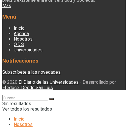
brecha existente entre Universidad y Sociedad"
Más
Menú
Inicio
Agenda
Nosotros
O.D.S
Universidades
Notificaciones
Subscríbete a las novedades
© 2020
El Diario de las Universidades
- Desarrollado por
Efedoce. Desde San Luis
.
Sin resultados
Ver todos los resultados
Inicio
Nosotros