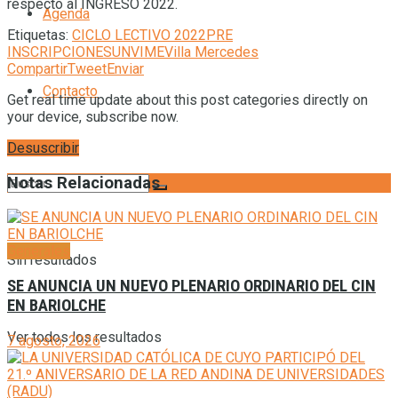
respecto al INGRESO 2022.
Agenda
Etiquetas:
CICLO LECTIVO 2022
PRE
INSCRIPCIONES
UNVIME
Villa Mercedes
Compartir
Tweet
Enviar
Contacto
Get real time update about this post categories directly on
your device, subscribe now.
Desuscribir
Notas Relacionadas
Generales
Sin resultados
SE ANUNCIA UN NUEVO PLENARIO ORDINARIO DEL CIN
EN BARIOLCHE
Ver todos los resultados
7 agosto, 2026