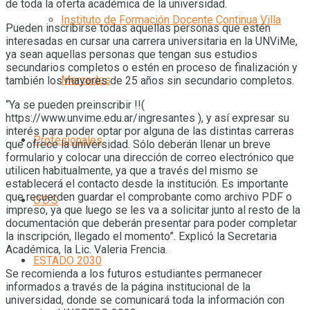
de toda la oferta académica de la universidad.
Instituto de Formación Docente Continua Villa
Pueden inscribirse todas aquellas personas que estén
interesadas en cursar una carrera universitaria en la UNViMe,
ya sean aquellas personas que tengan sus estudios
secundarios completos o estén en proceso de finalización y
Mercedes
también los mayores de 25 años sin secundario completos.
“Ya se pueden preinscribir !!(
https://www.unvime.edu.ar/ingresantes ), y así expresar su
interés para poder optar por alguna de las distintas carreras
Profesionales
que ofrece la universidad. Sólo deberán llenar un breve
formulario y colocar una dirección de correo electrónico que
utilicen habitualmente, ya que a través del mismo se
establecerá el contacto desde la institución. Es importante
que recuerden guardar el comprobante como archivo PDF o
O.D.S
impreso, ya que luego se les va a solicitar junto al resto de la
documentación que deberán presentar para poder completar
la inscripción, llegado el momento”. Explicó la Secretaria
Académica, la Lic. Valeria Frencia.
ESTADO 2030
Se recomienda a los futuros estudiantes permanecer
informados a través de la página institucional de la
universidad, donde se comunicará toda la información con