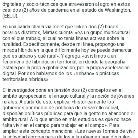
digitales y socio-técnicas que atravesaron al agro en estos
casi dos (2) años de pandemia en el estado de Washington,
(EEUU).
En una cálida charla vía meet que linkeó dos (2) husos
horarios distintos, Matías cuenta: «es un grupo multicultural
con el que trabajo, el cual no tenía líneas activas sobre la
ruralidad. Específicamente, desde mi línea, propongo una
mirada híbrida en la que difícilmente hoy se pueda demarcar
qué es urbano y qué rural». Y agrega: «asistimos a un
fenómeno de hibridación territorial, en donde la geografía
estalla por la propia globalización, por la propia aceleración
digital. Por eso hablamos de los «rurbano» o prácticas
territoriales híbridas».
El investigador pone en tensión dos (2) conceptos en el
ámbito agropecuario: el arraigo cultural y la noción de jóvenes
rurales. A partir de esto explica: «históricamente los
gobiernos por medio de políticas de desarrollo social,
disponían políticas públicas para que la gente no abandone el
ámbito rural. A lo que arribo en mis estudios es que no hace
falta vivir en el campo para trabajar en el campo». Para
ampliar este concepto menciona: «Las nuevas formas de vivir
la actividad agropecuaria de los y las jóvenes son disimiles