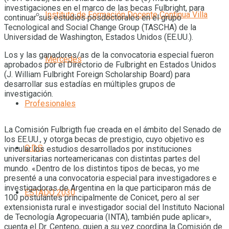
investigaciones en el marco de las becas Fulbright, para
Instituto de Formación Docente Continua Villa
continuar sus estudios posdoctorales en el grupo
Tecnological and Social Change Group (TASCHA) de la
Universidad de Washington, Estados Unidos (EE.UU.).
Los y las ganadores/as de la convocatoria especial fueron
Mercedes
aprobados por el Directorio de Fulbright en Estados Unidos
(J. William Fulbright Foreign Scholarship Board) para
desarrollar sus estadías en múltiples grupos de
investigación.
Profesionales
La Comisión Fulbrigth fue creada en el ámbito del Senado de
los EE.UU., y otorga becas de prestigio, cuyo objetivo es
O.D.S
vincular los estudios desarrollados por instituciones
universitarias norteamericanas con distintas partes del
mundo. «Dentro de los distintos tipos de becas, yo me
presenté a una convocatoria especial para investigadores e
investigadoras de Argentina en la que participaron más de
ESTADO 2030
100 postulantes principalmente de Conicet, pero al ser
extensionista rural e investigador social del Instituto Nacional
de Tecnología Agropecuaria (INTA), también pude aplicar»,
cuenta el Dr. Centeno, quien a su vez coordina la Comisión de