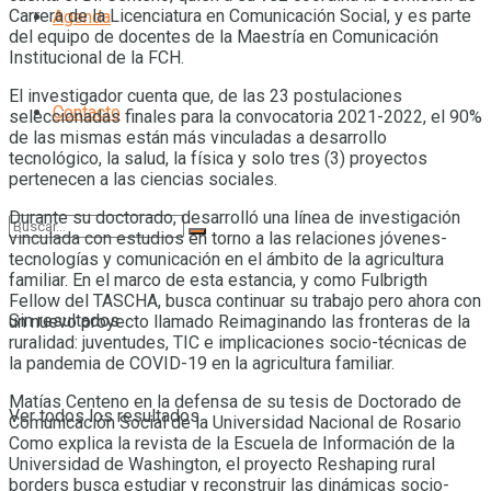
Carrera de la Licenciatura en Comunicación Social, y es parte
Agenda
del equipo de docentes de la Maestría en Comunicación
Institucional de la FCH.
El investigador cuenta que, de las 23 postulaciones
Contacto
seleccionadas finales para la convocatoria 2021-2022, el 90%
de las mismas están más vinculadas a desarrollo
tecnológico, la salud, la física y solo tres (3) proyectos
pertenecen a las ciencias sociales.
Durante su doctorado, desarrolló una línea de investigación
vinculada con estudios en torno a las relaciones jóvenes-
tecnologías y comunicación en el ámbito de la agricultura
familiar. En el marco de esta estancia, y como Fulbrigth
Fellow del TASCHA, busca continuar su trabajo pero ahora con
Sin resultados
un nuevo proyecto llamado Reimaginando las fronteras de la
ruralidad: juventudes, TIC e implicaciones socio-técnicas de
la pandemia de COVID-19 en la agricultura familiar.
Matías Centeno en la defensa de su tesis de Doctorado de
Ver todos los resultados
Comunicación Social de la Universidad Nacional de Rosario
Como explica la revista de la Escuela de Información de la
Universidad de Washington, el proyecto Reshaping rural
borders busca estudiar y reconstruir las dinámicas socio-