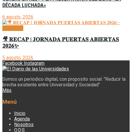
DÉCADA LUCHADA»
6 agosto, 2026
Generales
🎥 𝐑𝐄𝐂𝐀𝐏 | 𝐉𝐎𝐑𝐍𝐀𝐃𝐀 𝐏𝐔𝐄𝐑𝐓𝐀𝐒 𝐀𝐁𝐈𝐄𝐑𝐓𝐀𝐒
𝟐𝟎𝟐𝟔✨
5 agosto, 2026
Facebook
Instagram
Somos un períodico digital, con proposito social: "Reducir la
brecha existente entre Universidad y Sociedad"
Más
Menú
Inicio
Agenda
Nosotros
O.D.S