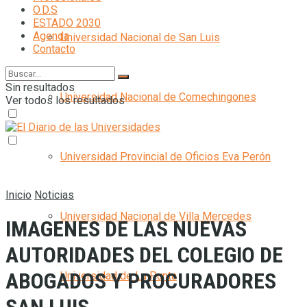
O.D.S
ESTADO 2030
Agenda
Universidad Nacional de San Luis
Contacto
Sin resultados
Universidad Nacional de Comechingones
Ver todos los resultados
Universidad Provincial de Oficios Eva Perón
Inicio
Noticias
Universidad Nacional de Villa Mercedes
IMAGENES DE LAS NUEVAS
AUTORIDADES DEL COLEGIO DE
ABOGADOS Y PROCURADORES
Universidad de La Punta