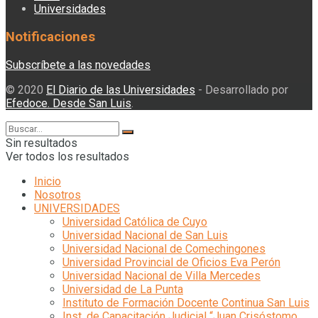
Universidades
Notificaciones
Subscríbete a las novedades
© 2020
El Diario de las Universidades
- Desarrollado por
Efedoce. Desde San Luis
.
Sin resultados
Ver todos los resultados
Inicio
Nosotros
UNIVERSIDADES
Universidad Católica de Cuyo
Universidad Nacional de San Luis
Universidad Nacional de Comechingones
Universidad Provincial de Oficios Eva Perón
Universidad Nacional de Villa Mercedes
Universidad de La Punta
Instituto de Formación Docente Continua San Luis
Inst. de Capacitación Judicial “Juan Crisóstomo