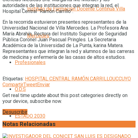
autoridades de las instituciones que integran la red, el
Instituto de Formación Docente Continua Villa
Hospital Central “Ramón Carrillo”.
En la recorrida estuvieron presentes representantes de la
Universidad Nacional de Villa Mercedes. La Profesora Ana
María Abrahín, Rectora del Instituto Superior de Seguridad
Mercedes
Pública Coronel Juan Pascual Pringles. La Secretaria
Académica de la Universidad de La Punta, karina Matera.
Representantes que integran la red y alumnos de las carreras
de medicina y enfermería de las casas de altos estudios.
Profesionales
Etiquetas:
HOSPITAL CENTRAL RAMÓN CARRILLO
UCCUYO
Compartir
Tweet
Enviar
O.D.S
Get real time update about this post categories directly on
your device, subscribe now.
Desuscribir
ESTADO 2030
Notas Relacionadas