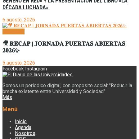
GÉNERO EN RED» Y LA PRESENTACIÓN DEL LIBRO «LA
DÉCADA LUCHADA»
6 agosto, 2026
Generales
🎥 𝐑𝐄𝐂𝐀𝐏 | 𝐉𝐎𝐑𝐍𝐀𝐃𝐀 𝐏𝐔𝐄𝐑𝐓𝐀𝐒 𝐀𝐁𝐈𝐄𝐑𝐓𝐀𝐒
𝟐𝟎𝟐𝟔✨
5 agosto, 2026
Facebook
Instagram
Somos un períodico digital, con proposito social: "Reducir la
brecha existente entre Universidad y Sociedad"
Más
Menú
Inicio
Agenda
Nosotros