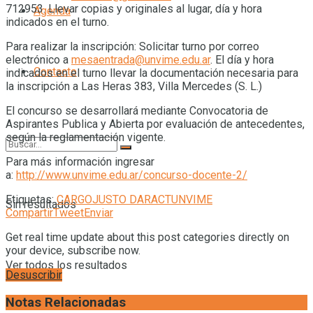
712953. Llevar copias y originales al lugar, día y hora
Agenda
indicados en el turno.
Para realizar la inscripción: Solicitar turno por correo
electrónico a
mesaentrada@unvime.edu.ar
. El día y hora
Contacto
indicados en el turno llevar la documentación necesaria para
la inscripción a Las Heras 383, Villa Mercedes (S. L.)
El concurso se desarrollará mediante Convocatoria de
Aspirantes Publica y Abierta por evaluación de antecedentes,
según la reglamentación vigente.
Para más información ingresar
a:
http://www.unvime.edu.ar/concurso-docente-2/
Etiquetas:
CARGO
JUSTO DARACT
UNVIME
Sin resultados
Compartir
Tweet
Enviar
Get real time update about this post categories directly on
your device, subscribe now.
Ver todos los resultados
Desuscribir
Notas Relacionadas