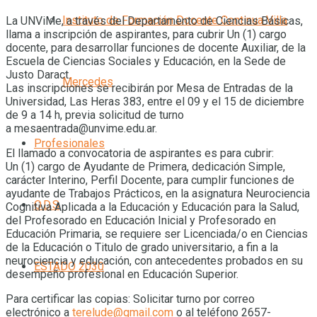
Instituto de Formación Docente Continua Villa
La UNViMe, a través del Departamento de Ciencias Básicas,
llama a inscripción de aspirantes, para cubrir Un (1) cargo
docente, para desarrollar funciones de docente Auxiliar, de la
Escuela de Ciencias Sociales y Educación, en la Sede de
Justo Daract.
Mercedes
Las inscripciones se recibirán por Mesa de Entradas de la
Universidad, Las Heras 383, entre el 09 y el 15 de diciembre
de 9 a 14 h, previa solicitud de turno
a mesaentrada@unvime.edu.ar.
Profesionales
El llamado a convocatoria de aspirantes es para cubrir:
Un (1) cargo de Ayudante de Primera, dedicación Simple,
carácter Interino, Perfil Docente, para cumplir funciones de
ayudante de Trabajos Prácticos, en la asignatura Neurociencia
O.D.S
Cognitiva Aplicada a la Educación y Educación para la Salud,
del Profesorado en Educación Inicial y Profesorado en
Educación Primaria, se requiere ser Licenciada/o en Ciencias
de la Educación o Titulo de grado universitario, a fin a la
neurociencia y educación, con antecedentes probados en su
ESTADO 2030
desempeño profesional en Educación Superior.
Para certificar las copias: Solicitar turno por correo
electrónico a
terelude@gmail.com
o al teléfono 2657-