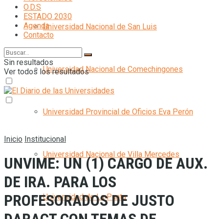
O.D.S
ESTADO 2030
Agenda
Universidad Nacional de San Luis
Contacto
Sin resultados
Universidad Nacional de Comechingones
Ver todos los resultados
Universidad Provincial de Oficios Eva Perón
Inicio
Institucional
Universidad Nacional de Villa Mercedes
UNVIME: UN (1) CARGO DE AUX.
DE IRA. PARA LOS
PROFESORADOS DE JUSTO
Universidad de La Punta