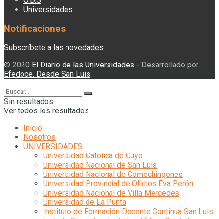
O.D.S
Universidades
Notificaciones
Subscríbete a las novedades
© 2020
El Diario de las Universidades
- Desarrollado por
Efedoce. Desde San Luis
.
Sin resultados
Ver todos los resultados
Inicio
Nosotros
UNIVERSIDADES
Universidad Católica de Cuyo
Universidad Nacional de San Luis
Universidad Nacional de Comechingones
Universidad Provincial de Oficios Eva Perón
Universidad Nacional de Villa Mercedes
Universidad de La Punta
Instituto de Formación Docente Continua San Luis