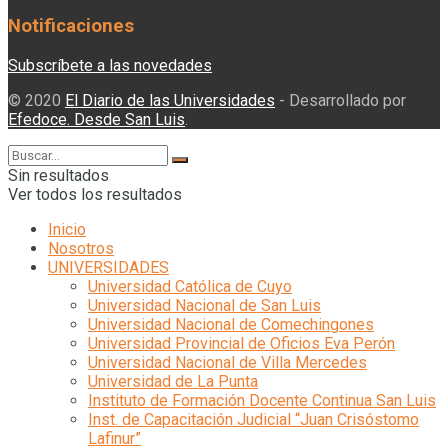
Notificaciones
Subscríbete a las novedades
© 2020
El Diario de las Universidades
- Desarrollado por
Efedoce. Desde San Luis
.
Sin resultados
Ver todos los resultados
Inicio
Nosotros
UNIVERSIDADES
Universidad Católica de Cuyo
Universidad Nacional de San Luis
Universidad Nacional de Comechingones
Universidad Provincial de Oficios Eva Perón
Universidad Nacional de Villa Mercedes
Universidad de La Punta
Instituto de Formación Docente Continua San Luis
Inst. de Capacitación Judicial “Juan Crisóstomo
Lafinur”