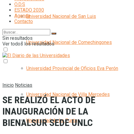
O.D.S
ESTADO 2030
Agenda
Universidad Nacional de San Luis
Contacto
Sin resultados
Universidad Nacional de Comechingones
Ver todos los resultados
Universidad Provincial de Oficios Eva Perón
Inicio
Noticias
Universidad Nacional de Villa Mercedes
SE REALIZÓ EL ACTO DE
INAUGURACIÓN DE LA
BIENALSUR SEDE UNLC
Universidad de La Punta