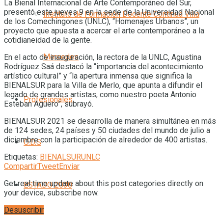
La Bienal Internacional de Arte Contemporáneo del Sur,
presentó este jueves 9 en la sede de la Universidad Nacional
Instituto de Formación Docente Continua Villa
de los Comechingones (UNLC), “Homenajes Urbanos”, un
proyecto que apuesta a acercar el arte contemporáneo a la
cotidianeidad de la gente.
Mercedes
En el acto de inauguración, la rectora de la UNLC, Agustina
Rodríguez Saá destacó la “importancia del acontecimiento
artístico cultural” y “la apertura inmensa que significa la
BIENALSUR para la Villa de Merlo, que apunta a difundir el
legado de grandes artistas, como nuestro poeta Antonio
Profesionales
Esteban Agüero”, subrayó.
BIENALSUR 2021 se desarrolla de manera simultánea en más
de 124 sedes, 24 países y 50 ciudades del mundo de julio a
diciembre con la participación de alrededor de 400 artistas.
O.D.S
Etiquetas:
BIENALSUR
UNLC
Compartir
Tweet
Enviar
Get real time update about this post categories directly on
ESTADO 2030
your device, subscribe now.
Desuscribir