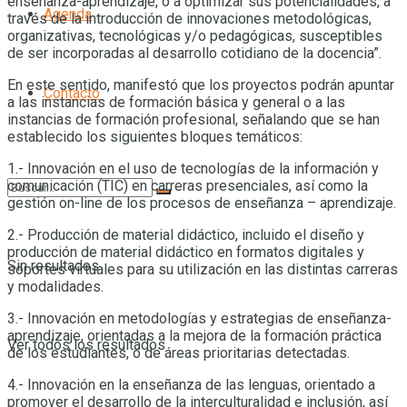
enseñanza-aprendizaje, o a optimizar sus potencialidades, a
Agenda
través de la introducción de innovaciones metodológicas,
organizativas, tecnológicas y/o pedagógicas, susceptibles
de ser incorporadas al desarrollo cotidiano de la docencia”.
En este sentido, manifestó que los proyectos podrán apuntar
Contacto
a las instancias de formación básica y general o a las
instancias de formación profesional, señalando que se han
establecido los siguientes bloques temáticos:
1.- Innovación en el uso de tecnologías de la información y
comunicación (TIC) en carreras presenciales, así como la
gestión on-line de los procesos de enseñanza – aprendizaje.
2.- Producción de material didáctico, incluido el diseño y
producción de material didáctico en formatos digitales y
Sin resultados
soportes virtuales para su utilización en las distintas carreras
y modalidades.
3.- Innovación en metodologías y estrategias de enseñanza-
aprendizaje, orientadas a la mejora de la formación práctica
Ver todos los resultados
de los estudiantes, o de áreas prioritarias detectadas.
4.- Innovación en la enseñanza de las lenguas, orientado a
promover el desarrollo de la interculturalidad e inclusión, así