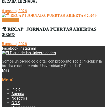
DÉCADA LUCHADA»
6 agosto, 2026
Generales
🎥 𝐑𝐄𝐂𝐀𝐏 | 𝐉𝐎𝐑𝐍𝐀𝐃𝐀 𝐏𝐔𝐄𝐑𝐓𝐀𝐒 𝐀𝐁𝐈𝐄𝐑𝐓𝐀𝐒
𝟐𝟎𝟐𝟔✨
5 agosto, 2026
Facebook
Instagram
Somos un períodico digital, con proposito social: "Reducir la
brecha existente entre Universidad y Sociedad"
Más
Menú
Inicio
Agenda
Nosotros
O.D.S