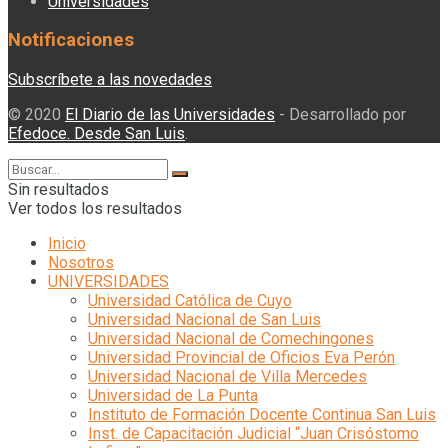
Universidades
Notificaciones
Subscríbete a las novedades
© 2020
El Diario de las Universidades
- Desarrollado por
Efedoce. Desde San Luis
.
Sin resultados
Ver todos los resultados
Inicio
Nosotros
UNIVERSIDADES
Universidad Católica de Cuyo
Universidad Nacional de San Luis
Universidad Nacional de Comechingones
Universidad Provincial de Oficios Eva Perón
Universidad Nacional de Villa Mercedes
Universidad de La Punta
Instituto de Formación Docente Continua San Luis
Inst. de Capacitación Judicial “Juan Crisóstomo