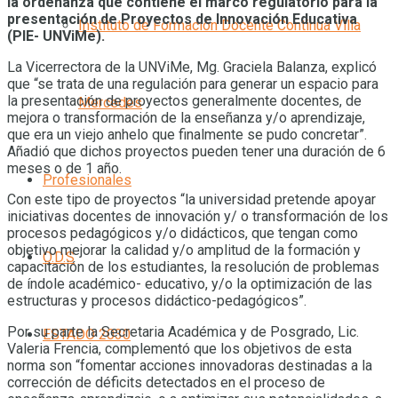
la ordenanza que contiene el marco regulatorio para la
presentación de Proyectos de Innovación Educativa
Instituto de Formación Docente Continua Villa
(PIE- UNViMe).
La Vicerrectora de la UNViMe, Mg. Graciela Balanza, explicó
que “se trata de una regulación para generar un espacio para
la presentación de proyectos generalmente docentes, de
Mercedes
mejora o transformación de la enseñanza y/o aprendizaje,
que era un viejo anhelo que finalmente se pudo concretar”.
Añadió que dichos proyectos pueden tener una duración de 6
meses o de 1 año.
Profesionales
Con este tipo de proyectos “la universidad pretende apoyar
iniciativas docentes de innovación y/ o transformación de los
procesos pedagógicos y/o didácticos, que tengan como
objetivo mejorar la calidad y/o amplitud de la formación y
O.D.S
capacitación de los estudiantes, la resolución de problemas
de índole académico- educativo, y/o la optimización de las
estructuras y procesos didáctico-pedagógicos”.
Por su parte la Secretaria Académica y de Posgrado, Lic.
ESTADO 2030
Valeria Frencia, complementó que los objetivos de esta
norma son “fomentar acciones innovadoras destinadas a la
corrección de déficits detectados en el proceso de