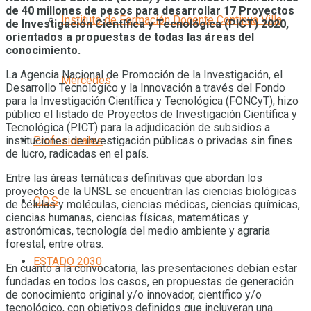
de 40 millones de pesos para desarrollar 17 Proyectos
Instituto de Formación Docente Continua Villa
de Investigación Científica y Tecnológica (PICT) 2020,
orientados a propuestas de todas las áreas del
conocimiento.
La Agencia Nacional de Promoción de la Investigación, el
Mercedes
Desarrollo Tecnológico y la Innovación a través del Fondo
para la Investigación Científica y Tecnológica (FONCyT), hizo
público el listado de Proyectos de Investigación Científica y
Tecnológica (PICT) para la adjudicación de subsidios a
instituciones de investigación públicas o privadas sin fines
Profesionales
de lucro, radicadas en el país.
Entre las áreas temáticas definitivas que abordan los
proyectos de la UNSL se encuentran las ciencias biológicas
O.D.S
de células y moléculas, ciencias médicas, ciencias químicas,
ciencias humanas, ciencias físicas, matemáticas y
astronómicas, tecnología del medio ambiente y agraria
forestal, entre otras.
ESTADO 2030
En cuanto a la convocatoria, las presentaciones debían estar
fundadas en todos los casos, en propuestas de generación
de conocimiento original y/o innovador, científico y/o
tecnológico, con objetivos definidos que incluyeran una