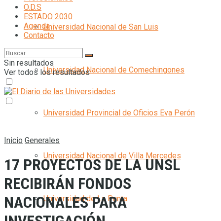
O.D.S
ESTADO 2030
Agenda
Universidad Nacional de San Luis
Contacto
Sin resultados
Universidad Nacional de Comechingones
Ver todos los resultados
Universidad Provincial de Oficios Eva Perón
Inicio
Generales
Universidad Nacional de Villa Mercedes
17 PROYECTOS DE LA UNSL
RECIBIRÁN FONDOS
NACIONALES PARA
Universidad de La Punta