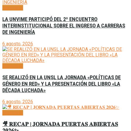
Generales
LA UNVIME PARTICIPÓ DEL 2º ENCUENTRO
INTERINSTITUCIONAL SOBRE EL INGRESO A CARRERAS
DE INGENIERÍA
6 agosto, 2026
Generales
SE REALIZÓ EN LA UNSL LA JORNADA «POLÍTICAS DE
GÉNERO EN RED» Y LA PRESENTACIÓN DEL LIBRO «LA
DÉCADA LUCHADA»
6 agosto, 2026
Generales
🎥 𝐑𝐄𝐂𝐀𝐏 | 𝐉𝐎𝐑𝐍𝐀𝐃𝐀 𝐏𝐔𝐄𝐑𝐓𝐀𝐒 𝐀𝐁𝐈𝐄𝐑𝐓𝐀𝐒
𝟐𝟎𝟐𝟔✨