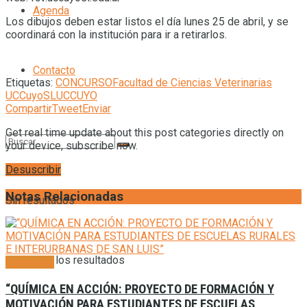
Agenda
Los dibujos deben estar listos el día lunes 25 de abril, y se
coordinará con la institución para ir a retirarlos.
Contacto
Etiquetas:
CONCURSO
Facultad de Ciencias Veterinarias
UCCuyoSL
UCCUYO
Compartir
Tweet
Enviar
Get real time update about this post categories directly on
your device, subscribe now.
Desuscribir
Notas Relacionadas
Sin resultados
Ver todos los resultados
Generales
“QUÍMICA EN ACCIÓN: PROYECTO DE FORMACIÓN Y
MOTIVACIÓN PARA ESTUDIANTES DE ESCUELAS