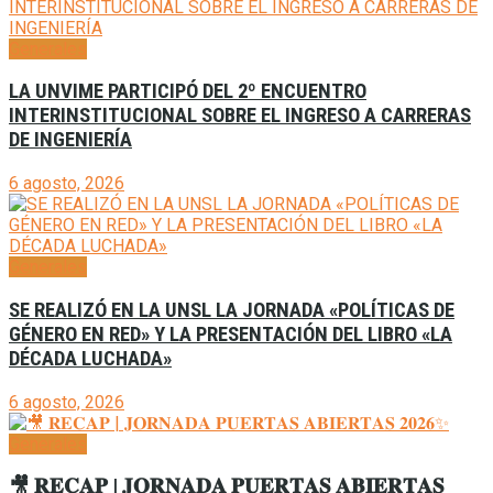
Generales
LA UNVIME PARTICIPÓ DEL 2º ENCUENTRO
INTERINSTITUCIONAL SOBRE EL INGRESO A CARRERAS
DE INGENIERÍA
6 agosto, 2026
Generales
SE REALIZÓ EN LA UNSL LA JORNADA «POLÍTICAS DE
GÉNERO EN RED» Y LA PRESENTACIÓN DEL LIBRO «LA
DÉCADA LUCHADA»
6 agosto, 2026
Generales
🎥 𝐑𝐄𝐂𝐀𝐏 | 𝐉𝐎𝐑𝐍𝐀𝐃𝐀 𝐏𝐔𝐄𝐑𝐓𝐀𝐒 𝐀𝐁𝐈𝐄𝐑𝐓𝐀𝐒