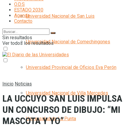
O.D.S
ESTADO 2030
Agenda
Universidad Nacional de San Luis
Contacto
Sin resultados
Universidad Nacional de Comechingones
Ver todos los resultados
Universidad Provincial de Oficios Eva Perón
Inicio
Noticias
Universidad Nacional de Villa Mercedes
LA UCCUYO SAN LUIS IMPULSA
UN CONCURSO DE DIBUJO: “MI
MASCOTA Y YO”
Universidad de La Punta