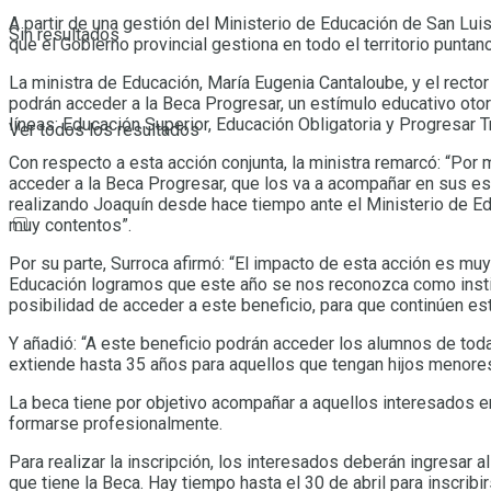
A partir de una gestión del Ministerio de Educación de San Lui
Sin resultados
que el Gobierno provincial gestiona en todo el territorio puntan
La ministra de Educación, María Eugenia Cantaloube, y el recto
podrán acceder a la Beca Progresar, un estímulo educativo otor
líneas: Educación Superior, Educación Obligatoria y Progresar T
Ver todos los resultados
Con respecto a esta acción conjunta, la ministra remarcó: “Por
acceder a la Beca Progresar, que los va a acompañar en sus es
realizando Joaquín desde hace tiempo ante el Ministerio de E
muy contentos”.
Por su parte, Surroca afirmó: “El impacto de esta acción es muy
Educación logramos que este año se nos reconozca como insti
posibilidad de acceder a este beneficio, para que continúen est
Y añadió: “A este beneficio podrán acceder los alumnos de toda
extiende hasta 35 años para aquellos que tengan hijos menore
La beca tiene por objetivo acompañar a aquellos interesados en 
formarse profesionalmente.
Para realizar la inscripción, los interesados deberán ingresar
que tiene la Beca. Hay tiempo hasta el 30 de abril para inscribir