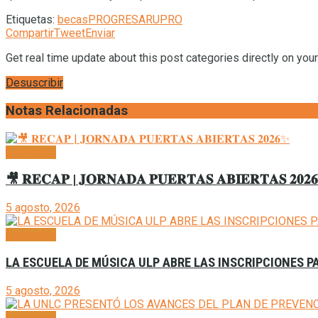
Etiquetas:
becas
PROGRESAR
UPRO
Compartir
Tweet
Enviar
Get real time update about this post categories directly on you
Desuscribir
Notas Relacionadas
Generales
🎥 𝐑𝐄𝐂𝐀𝐏 | 𝐉𝐎𝐑𝐍𝐀𝐃𝐀 𝐏𝐔𝐄𝐑𝐓𝐀𝐒 𝐀𝐁𝐈𝐄𝐑𝐓𝐀𝐒 𝟐𝟎𝟐
5 agosto, 2026
Generales
LA ESCUELA DE MÚSICA ULP ABRE LAS INSCRIPCIONES P
5 agosto, 2026
Generales