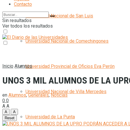
Contacto
Universidad Nacional de San Luis
Sin resultados
Ver todos los resultados
Universidad Nacional de Comechingones
Inicio
Alumnos
Universidad Provincial de Oficios Eva Perón
UNOS 3 MIL ALUMNOS DE LA UP
Universidad Nacional de Villa Mercedes
en
Alumnos
,
Generales
,
Noticias
0
0
A
A
A
A
Universidad de La Punta
Reset