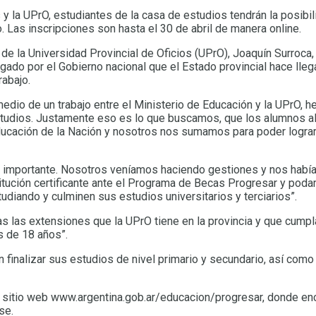
s y la UPrO, estudiantes de la casa de estudios tendrán la posib
o. Las inscripciones son hasta el 30 de abril de manera online.
r de la Universidad Provincial de Oficios (UPrO), Joaquín Surroc
gado por el Gobierno nacional que el Estado provincial hace lleg
rabajo.
 medio de un trabajo entre el Ministerio de Educación y la UPrO
tudios. Justamente eso es lo que buscamos, que los alumnos alc
ducación de la Nación y nosotros nos sumamos para poder lograr
 importante. Nosotros veníamos haciendo gestiones y nos había si
tución certificante ante el Programa de Becas Progresar y pod
udiando y culminen sus estudios universitarios y terciarios”.
s las extensiones que la UPrO tiene en la provincia y que cumpl
s de 18 años”.
finalizar sus estudios de nivel primario y secundario, así como 
 al sitio web www.argentina.gob.ar/educacion/progresar, donde en
se.