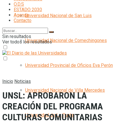
O.D.S
ESTADO 2030
Agenda
Universidad Nacional de San Luis
Contacto
Sin resultados
Universidad Nacional de Comechingones
Ver todos los resultados
Universidad Provincial de Oficios Eva Perón
Inicio
Noticias
Universidad Nacional de Villa Mercedes
UNSL: APROBARON LA
CREACIÓN DEL PROGRAMA
CULTURAS COMUNITARIAS
Universidad de La Punta