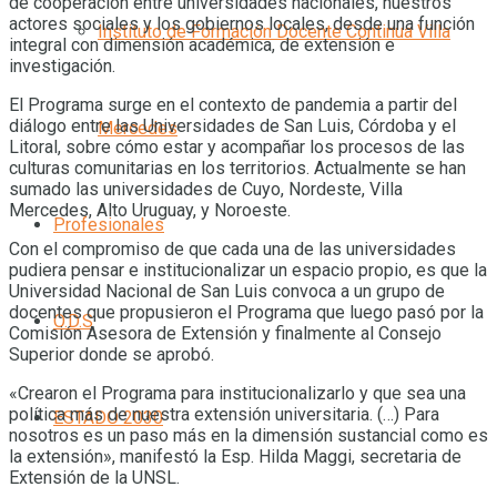
de cooperación entre universidades nacionales, nuestros
actores sociales y los gobiernos locales, desde una función
Instituto de Formación Docente Continua Villa
integral con dimensión académica, de extensión e
investigación.
El Programa surge en el contexto de pandemia a partir del
diálogo entre las Universidades de San Luis, Córdoba y el
Mercedes
Litoral, sobre cómo estar y acompañar los procesos de las
culturas comunitarias en los territorios. Actualmente se han
sumado las universidades de Cuyo, Nordeste, Villa
Mercedes, Alto Uruguay, y Noroeste.
Profesionales
Con el compromiso de que cada una de las universidades
pudiera pensar e institucionalizar un espacio propio, es que la
Universidad Nacional de San Luis convoca a un grupo de
docentes que propusieron el Programa que luego pasó por la
O.D.S
Comisión Asesora de Extensión y finalmente al Consejo
Superior donde se aprobó.
«Crearon el Programa para institucionalizarlo y que sea una
política más de nuestra extensión universitaria. (…) Para
ESTADO 2030
nosotros es un paso más en la dimensión sustancial como es
la extensión», manifestó la Esp. Hilda Maggi, secretaria de
Extensión de la UNSL.