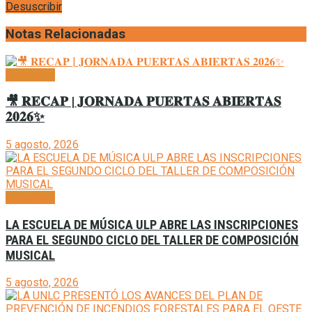
Desuscribir
Notas Relacionadas
Generales
🎥 𝐑𝐄𝐂𝐀𝐏 | 𝐉𝐎𝐑𝐍𝐀𝐃𝐀 𝐏𝐔𝐄𝐑𝐓𝐀𝐒 𝐀𝐁𝐈𝐄𝐑𝐓𝐀𝐒
𝟐𝟎𝟐𝟔✨
5 agosto, 2026
Generales
LA ESCUELA DE MÚSICA ULP ABRE LAS INSCRIPCIONES
PARA EL SEGUNDO CICLO DEL TALLER DE COMPOSICIÓN
MUSICAL
5 agosto, 2026