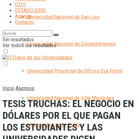
O.D.S
ESTADO 2030
Agenda
Universidad Nacional de San Luis
Contacto
Sin resultados
Universidad Nacional de Comechingones
Ver todos los resultados
Universidad Provincial de Oficios Eva Perón
Inicio
Alumnos
Universidad Nacional de Villa Mercedes
TESIS TRUCHAS: EL NEGOCIO EN
DÓLARES POR EL QUE PAGAN
LOS ESTUDIANTES Y LAS
Universidad de La Punta