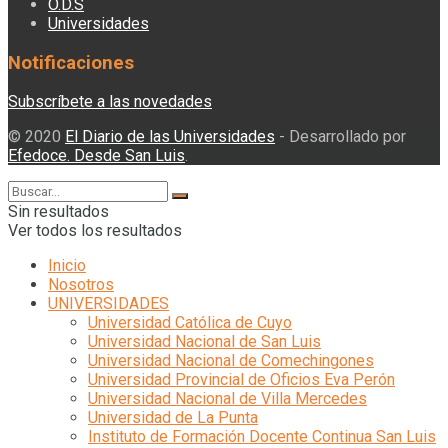
O.D.S
Universidades
Notificaciones
Subscríbete a las novedades
© 2020
El Diario de las Universidades
- Desarrollado por
Efedoce. Desde San Luis
.
Sin resultados
Ver todos los resultados
Inicio
Nosotros
UNIVERSIDADES
Universidad Católica de Cuyo
Universidad Nacional de San Luis
Universidad Nacional de Comechingones
Universidad Provincial de Oficios Eva Perón
Universidad Nacional de Villa Mercedes
Universidad de La Punta
Instituto de Formación Docente Continua San Luis