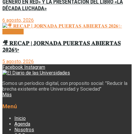
GÉNERO EN RED» Y LA PRESENTACIÓN DEL LIBRO «LA
DÉCADA LUCHADA»
6 agosto, 2026
Generales
🎥 𝐑𝐄𝐂𝐀𝐏 | 𝐉𝐎𝐑𝐍𝐀𝐃𝐀 𝐏𝐔𝐄𝐑𝐓𝐀𝐒 𝐀𝐁𝐈𝐄𝐑𝐓𝐀𝐒
𝟐𝟎𝟐𝟔✨
5 agosto, 2026
Facebook
Instagram
Somos un períodico digital, con proposito social: "Reducir la
brecha existente entre Universidad y Sociedad"
Más
Menú
Inicio
Agenda
Nosotros