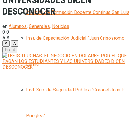
UNIVERSIDADES DICEN
DESCONOCER
Instituto de Formación Docente Continua San Luis
en
Alumnos
,
Generales
,
Noticias
0
0
A
A
Inst. de Capacitación Judicial “Juan Crisóstomo
A
A
Reset
Lafinur”
Inst. Sup. de Seguridad Pública “Coronel Juan P.
Pringles”