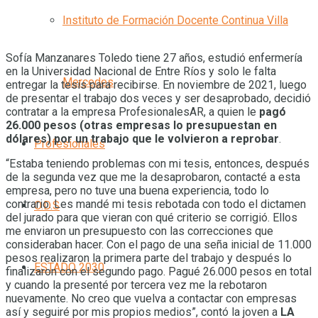
Instituto de Formación Docente Continua Villa
Sofía Manzanares Toledo tiene 27 años, estudió enfermería
en la Universidad Nacional de Entre Ríos y solo le falta
Mercedes
entregar la tesis para recibirse. En noviembre de 2021, luego
de presentar el trabajo dos veces y ser desaprobado, decidió
contratar a la empresa ProfesionalesAR, a quien le
pagó
26.000 pesos (otras empresas lo presupuestan en
dólares) por un trabajo que le volvieron a reprobar
.
Profesionales
“Estaba teniendo problemas con mi tesis, entonces, después
de la segunda vez que me la desaprobaron, contacté a esta
empresa, pero no tuve una buena experiencia, todo lo
contrario. Les mandé mi tesis rebotada con todo el dictamen
O.D.S
del jurado para que vieran con qué criterio se corrigió. Ellos
me enviaron un presupuesto con las correcciones que
consideraban hacer. Con el pago de una seña inicial de 11.000
pesos realizaron la primera parte del trabajo y después lo
ESTADO 2030
finalizaron con el segundo pago. Pagué 26.000 pesos en total
y cuando la presenté por tercera vez me la rebotaron
nuevamente. No creo que vuelva a contactar con empresas
así y seguiré por mis propios medios”, contó la joven a
LA