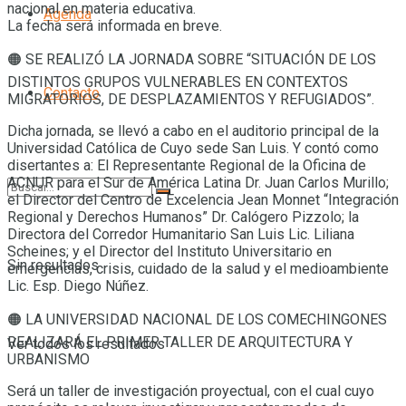
nacional en materia educativa.
Agenda
La fecha será informada en breve.
🟠 SE REALIZÓ LA JORNADA SOBRE “SITUACIÓN DE LOS
DISTINTOS GRUPOS VULNERABLES EN CONTEXTOS
Contacto
MIGRATORIOS, DE DESPLAZAMIENTOS Y REFUGIADOS”.
Dicha jornada, se llevó a cabo en el auditorio principal de la
Universidad Católica de Cuyo sede San Luis. Y contó como
disertantes a: El Representante Regional de la Oficina de
ACNUR para el Sur de América Latina Dr. Juan Carlos Murillo;
el Director del Centro de Excelencia Jean Monnet “Integración
Regional y Derechos Humanos” Dr. Calógero Pizzolo; la
Directora del Corredor Humanitario San Luis Lic. Liliana
Scheines; y el Director del Instituto Universitario en
Sin resultados
emergencias, crisis, cuidado de la salud y el medioambiente
Lic. Esp. Diego Núñez.
🟠 LA UNIVERSIDAD NACIONAL DE LOS COMECHINGONES
REALIZARÁ EL PRIMER TALLER DE ARQUITECTURA Y
Ver todos los resultados
URBANISMO
Será un taller de investigación proyectual, con el cual cuyo