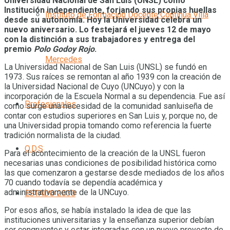
Universidad Nacional de San Luis (UNSL) como
Institución independiente, forjando sus propias huellas
Instituto de Formación Docente Continua Villa
desde su autonomía. Hoy la Universidad celebra un
nuevo aniversario. Lo festejará el jueves 12 de mayo
con la distinción a sus trabajadores y entrega del
premio
Polo Godoy Rojo
.
Mercedes
La Universidad Nacional de San Luis (UNSL) se fundó en
1973. Sus raíces se remontan al año 1939 con la creación de
la Universidad Nacional de Cuyo (UNCuyo) y con la
incorporación de la Escuela Normal a su dependencia. Fue así
Profesionales
como surge una necesidad de la comunidad sanluiseña de
contar con estudios superiores en San Luis y, porque no, de
una Universidad propia tomando como referencia la fuerte
tradición normalista de la ciudad.
O.D.S
Para el acontecimiento de la creación de la UNSL fueron
necesarias unas condiciones de posibilidad histórica como
las que comenzaron a gestarse desde mediados de los años
70 cuando todavía se dependía académica y
administrativamente de la UNCuyo.
ESTADO 2030
Por esos años, se había instalado la idea de que las
instituciones universitarias y la enseñanza superior debían
ser congruentes y estar integradas con un nuevo proyecto de