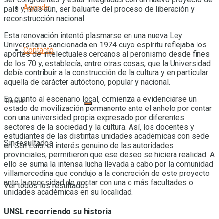
Agenda
país y, más aún, ser baluarte del proceso de liberación y
reconstrucción nacional.
Esta renovación intentó plasmarse en una nueva Ley
Universitaria sancionada en 1974 cuyo espíritu reflejaba los
Contacto
aportes de intelectuales cercanos al peronismo desde fines
de los 70 y, establecía, entre otras cosas, que la Universidad
debía contribuir a la construcción de la cultura y en particular
aquella de carácter autóctono, popular y nacional.
En cuanto al escenario local, comienza a evidenciarse un
estado de movilización permanente ante el anhelo por contar
con una universidad propia expresado por diferentes
sectores de la sociedad y la cultura. Así, los docentes y
estudiantes de las distintas unidades académicas con sede
Sin resultados
en San Luis, el interés genuino de las autoridades
provinciales, permitieron que ese deseo se hiciera realidad. A
ello se suma la intensa lucha llevada a cabo por la comunidad
villamercedina que condujo a la concreción de este proyecto
ante la necesidad de contar con una o más facultades o
Ver todos los resultados
unidades académicas en su localidad.
UNSL recorriendo su historia