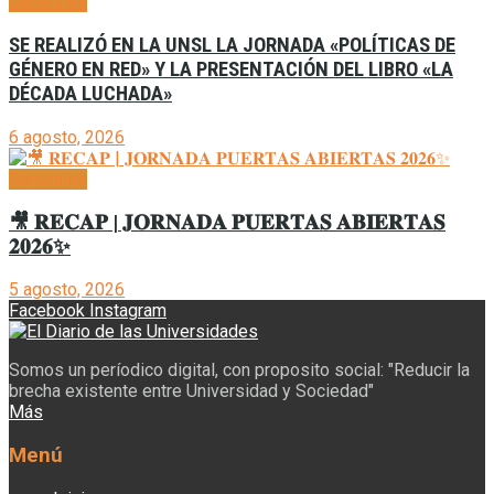
Generales
SE REALIZÓ EN LA UNSL LA JORNADA «POLÍTICAS DE
GÉNERO EN RED» Y LA PRESENTACIÓN DEL LIBRO «LA
DÉCADA LUCHADA»
6 agosto, 2026
Generales
🎥 𝐑𝐄𝐂𝐀𝐏 | 𝐉𝐎𝐑𝐍𝐀𝐃𝐀 𝐏𝐔𝐄𝐑𝐓𝐀𝐒 𝐀𝐁𝐈𝐄𝐑𝐓𝐀𝐒
𝟐𝟎𝟐𝟔✨
5 agosto, 2026
Facebook
Instagram
Somos un períodico digital, con proposito social: "Reducir la
brecha existente entre Universidad y Sociedad"
Más
Menú