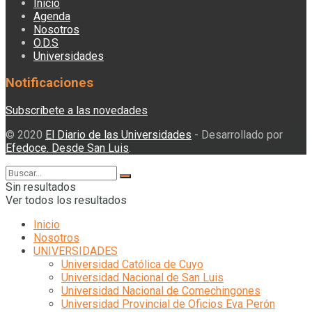
Inicio
Agenda
Nosotros
O.D.S
Universidades
Notificaciones
Subscríbete a las novedades
© 2020
El Diario de las Universidades
- Desarrollado por
Efedoce. Desde San Luis
.
Sin resultados
Ver todos los resultados
Inicio
Nosotros
UNIVERSIDADES
Universidad Católica de Cuyo
Universidad Nacional de San Luis
Universidad Nacional de Comechingones
Universidad Provincial de Oficios Eva Perón