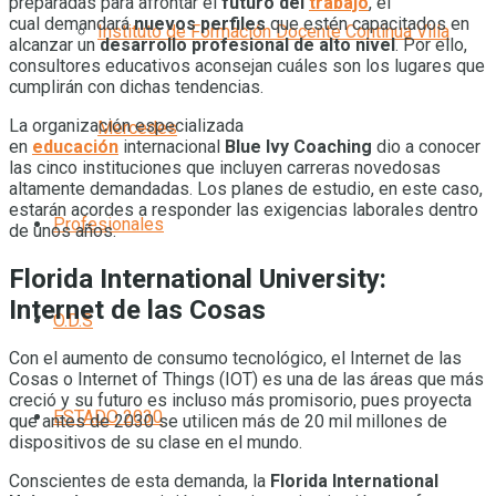
preparadas para afrontar el
futuro del
trabajo
, el
cual
demandará
nuevos perfiles
que estén capacitados en
Instituto de Formación Docente Continua Villa
alcanzar un
desarrollo profesional de alto nivel
. Por ello,
consultores educativos aconsejan cuáles son los lugares que
cumplirán con dichas tendencias.
La organización especializada
Mercedes
en
educación
internacional
Blue Ivy Coaching
dio a conocer
las cinco instituciones que incluyen carreras novedosas
altamente demandadas. Los planes de estudio, en este caso,
estarán acordes a responder las exigencias laborales dentro
Profesionales
de unos años.
Florida International University:
Internet de las Cosas
O.D.S
Con el aumento de consumo tecnológico, el Internet de las
Cosas o Internet of Things (IOT) es una de las áreas que más
creció y su futuro es incluso más promisorio, pues proyecta
ESTADO 2030
que antes de 2030 se utilicen más de 20 mil millones de
dispositivos de su clase en el mundo.
Conscientes de esta demanda, la
Florida International