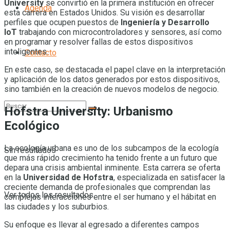
University
se convirtió en la primera institución en ofrecer
Agenda
esta carrera en Estados Unidos. Su visión es desarrollar
perfiles que ocupen puestos de
Ingeniería y Desarrollo
IoT
trabajando con microcontroladores y sensores, así como
en programar y resolver fallas de estos dispositivos
inteligentes.
Contacto
En este caso, se destacada el papel clave en la interpretación
y aplicación de los datos generados por estos dispositivos,
sino también en la creación de nuevos modelos de negocio.
Hofstra University: Urbanismo
Ecológico
La ecología urbana es uno de los subcampos de la ecología
Sin resultados
que más rápido crecimiento ha tenido frente a un futuro que
depara una crisis ambiental inminente. Esta carrera se oferta
en la
Universidad de Hofstra
, especializada en satisfacer la
creciente demanda de profesionales que comprendan las
Ver todos los resultados
complejas interacciones entre el ser humano y el hábitat en
las ciudades y los suburbios.
Su enfoque es llevar al egresado a diferentes campos