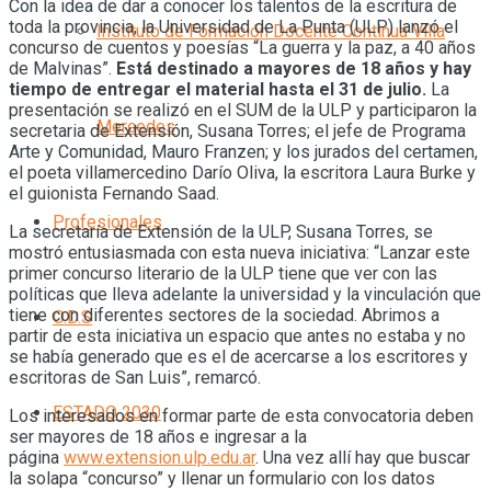
Con la idea de dar a conocer los talentos de la escritura de
toda la provincia, la Universidad de La Punta (ULP) lanzó el
Instituto de Formación Docente Continua Villa
concurso de cuentos y poesías “La guerra y la paz, a 40 años
de Malvinas”.
Está destinado a mayores de 18 años y hay
tiempo de entregar el material hasta el 31 de julio.
La
presentación se realizó en el SUM de la ULP y participaron la
Mercedes
secretaria de Extensión, Susana Torres; el jefe de Programa
Arte y Comunidad, Mauro Franzen; y los jurados del certamen,
el poeta villamercedino Darío Oliva, la escritora Laura Burke y
el guionista Fernando Saad.
Profesionales
La secretaría de Extensión de la ULP, Susana Torres, se
mostró entusiasmada con esta nueva iniciativa: “Lanzar este
primer concurso literario de la ULP tiene que ver con las
políticas que lleva adelante la universidad y la vinculación que
tiene con diferentes sectores de la sociedad. Abrimos a
O.D.S
partir de esta iniciativa un espacio que antes no estaba y no
se había generado que es el de acercarse a los escritores y
escritoras de San Luis”, remarcó.
ESTADO 2030
Los interesados en formar parte de esta convocatoria deben
ser mayores de 18 años e ingresar a la
página
www.extension.ulp.edu.ar
. Una vez allí hay que buscar
la solapa “concurso” y llenar un formulario con los datos