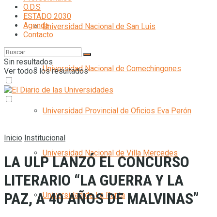
O.D.S
ESTADO 2030
Agenda
Universidad Nacional de San Luis
Contacto
Sin resultados
Universidad Nacional de Comechingones
Ver todos los resultados
Universidad Provincial de Oficios Eva Perón
Inicio
Institucional
Universidad Nacional de Villa Mercedes
LA ULP LANZÓ EL CONCURSO
LITERARIO “LA GUERRA Y LA
PAZ, A 40 AÑOS DE MALVINAS”
Universidad de La Punta