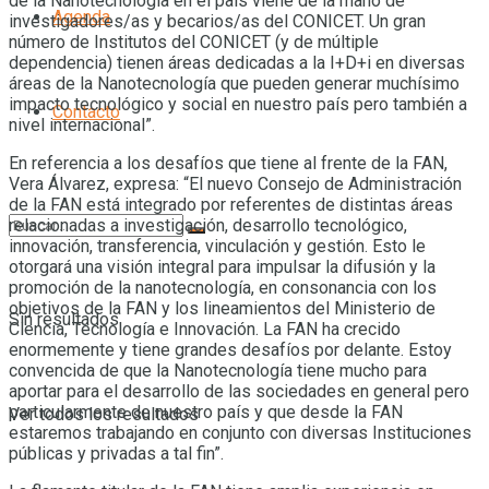
de la Nanotecnología en el país viene de la mano de
Agenda
investigadores/as y becarios/as del CONICET. Un gran
número de Institutos del CONICET (y de múltiple
dependencia) tienen áreas dedicadas a la I+D+i en diversas
áreas de la Nanotecnología que pueden generar muchísimo
impacto tecnológico y social en nuestro país pero también a
Contacto
nivel internacional”.
En referencia a los desafíos que tiene al frente de la FAN,
Vera Álvarez, expresa: “El nuevo Consejo de Administración
de la FAN está integrado por referentes de distintas áreas
relacionadas a investigación, desarrollo tecnológico,
innovación, transferencia, vinculación y gestión. Esto le
otorgará una visión integral para impulsar la difusión y la
promoción de la nanotecnología, en consonancia con los
objetivos de la FAN y los lineamientos del Ministerio de
Sin resultados
Ciencia, Tecnología e Innovación. La FAN ha crecido
enormemente y tiene grandes desafíos por delante. Estoy
convencida de que la Nanotecnología tiene mucho para
aportar para el desarrollo de las sociedades en general pero
particularmente de nuestro país y que desde la FAN
Ver todos los resultados
estaremos trabajando en conjunto con diversas Instituciones
públicas y privadas a tal fin”.