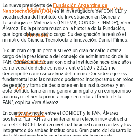
La nueva presidenta de
Fundación Argentina de
Instituto de Formación Docente Continua Villa
Nanotecnología (FAN)
es la investigadora del CONICET y
vicedirectora del Instituto de Investigación en Ciencia y
Tecnología de Materiales (INTEMA, CONICET-UNMDP), Vera
Álvarez. Es la primera mujer, en la historia de la Fundación,
que logra obtener dicho cargo. Su designación la realizó el
Mercedes
ministro de Ciencia, Tecnología e Innovación, Daniel Filmus.
“Es un gran orgullo pero a su vez un gran desafío estar a
cargo de la presidencia del consejo de administración de la
Profesionales
FAN. Comencé a trabajar con dicha Institución hace diez años
como vocal de dicho consejo y entre 2020 y 2022 me
desempeñé como secretaria del mismo. Considero que es
fundamental que las mujeres podamos incorporarnos en roles
de gestión y toma de decisiones en las instituciones y en
O.D.S
este sentido también me genera un orgullo y un compromiso
aún mayor el ser la primera mujer en estar al frente de la
FAN”, explica Vera Álvarez.
En cuanto al vínculo entre el CONICET y la FAN, Álvarez
ESTADO 2030
sostiene: “La FAN va a mantener una relación muy estrecha
con el CONICET, tanto a nivel institucional como con las y los
integrantes de ambas instituciones. Gran parte del desarrollo