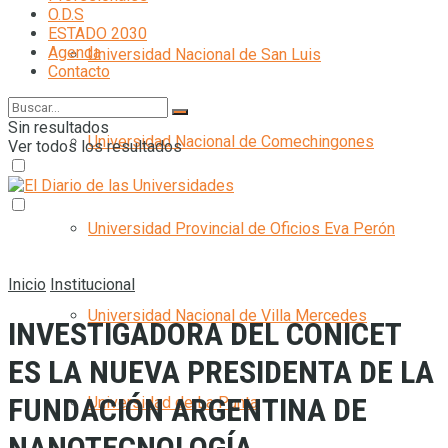
O.D.S
ESTADO 2030
Agenda
Universidad Nacional de San Luis
Contacto
Sin resultados
Universidad Nacional de Comechingones
Ver todos los resultados
Universidad Provincial de Oficios Eva Perón
Inicio
Institucional
Universidad Nacional de Villa Mercedes
INVESTIGADORA DEL CONICET
ES LA NUEVA PRESIDENTA DE LA
FUNDACIÓN ARGENTINA DE
Universidad de La Punta