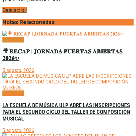
Desuscribir
Notas Relacionadas
Generales
🎥 𝐑𝐄𝐂𝐀𝐏 | 𝐉𝐎𝐑𝐍𝐀𝐃𝐀 𝐏𝐔𝐄𝐑𝐓𝐀𝐒 𝐀𝐁𝐈𝐄𝐑𝐓𝐀𝐒
𝟐𝟎𝟐𝟔✨
5 agosto, 2026
Generales
LA ESCUELA DE MÚSICA ULP ABRE LAS INSCRIPCIONES
PARA EL SEGUNDO CICLO DEL TALLER DE COMPOSICIÓN
MUSICAL
5 agosto, 2026