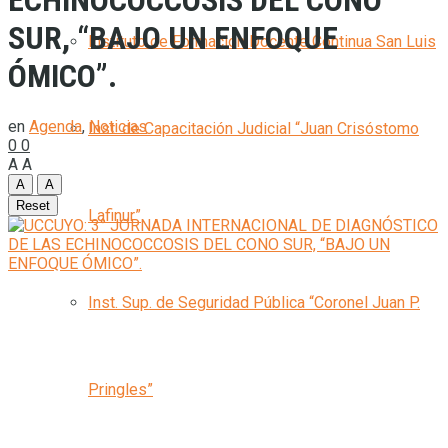
ECHINOCOCCOSIS DEL CONO
SUR, “BAJO UN ENFOQUE
Instituto de Formación Docente Continua San Luis
ÓMICO”.
en
Agenda
,
Noticias
Inst. de Capacitación Judicial “Juan Crisóstomo
0
0
A
A
A
A
Reset
Lafinur”
Inst. Sup. de Seguridad Pública “Coronel Juan P.
Pringles”