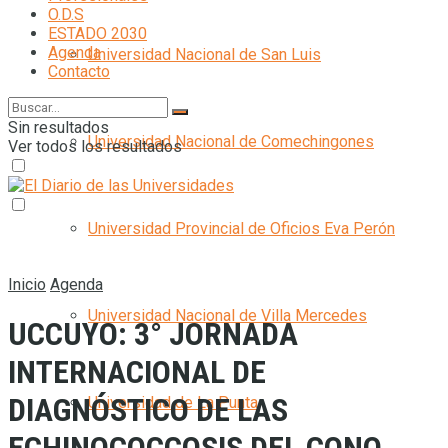
O.D.S
ESTADO 2030
Agenda
Universidad Nacional de San Luis
Contacto
Sin resultados
Universidad Nacional de Comechingones
Ver todos los resultados
Universidad Provincial de Oficios Eva Perón
Inicio
Agenda
Universidad Nacional de Villa Mercedes
UCCUYO: 3° JORNADA
INTERNACIONAL DE
DIAGNÓSTICO DE LAS
Universidad de La Punta