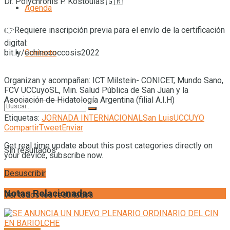
Dr. Polychronis P. Kostoulas 🇬🇷
Agenda
👉Requiere inscripción previa para el envío de la certificación
digital:
bit.ly/echinococcosis2022
Contacto
Organizan y acompañan: ICT Milstein- CONICET, Mundo Sano,
FCV UCCuyoSL, Min. Salud Pública de San Juan y la
Asociación de Hidatología Argentina (filial A.I.H)
Etiquetas:
JORNADA INTERNACIONAL
San Luis
UCCUYO
Compartir
Tweet
Enviar
Get real time update about this post categories directly on
Sin resultados
your device, subscribe now.
Desuscribir
Notas Relacionadas
Ver todos los resultados