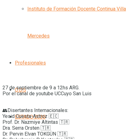
Instituto de Formación Docente Continua Villa
Mercedes
Profesionales
27 de septiembre de 9 a 12hs ARG.
O.D.S
Por el canal de youtube UCCuyo San Luis
👥Disertantes Internacionales:
Yesid Cuesta-Astroz 🇪🇨
ESTADO 2030
Prof. Dr. Nazmiye Altintas 🇹🇷
Dra. Serra Orsten 🇹🇷
Dr. Pervin Elvan TOKGÜN 🇹🇷