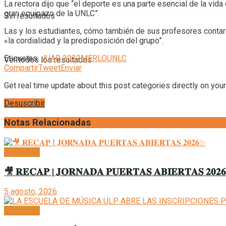
La rectora dijo que “el deporte es una parte esencial de la vid
gran equipazo de la UNLC”.
Sin resultados
Las y los estudiantes, cómo también de sus profesores contaro
«la cordialidad y la predisposición del grupo”.
Etiquetas:
JUAR 2022
MERLO
UNLC
Ver todos los resultados
Compartir
Tweet
Enviar
Get real time update about this post categories directly on you
Desuscribir
Notas Relacionadas
Generales
🎥 𝐑𝐄𝐂𝐀𝐏 | 𝐉𝐎𝐑𝐍𝐀𝐃𝐀 𝐏𝐔𝐄𝐑𝐓𝐀𝐒 𝐀𝐁𝐈𝐄𝐑𝐓𝐀𝐒 𝟐𝟎𝟐
5 agosto, 2026
Generales