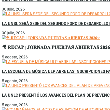
30 julio, 2026
LA UNSL SERÁ SEDE DEL SEGUNDO FORO DE DESARROLLO
30 julio, 2026
🎥 𝐑𝐄𝐂𝐀𝐏 | 𝐉𝐎𝐑𝐍𝐀𝐃𝐀 𝐏𝐔𝐄𝐑𝐓𝐀𝐒 𝐀𝐁𝐈𝐄𝐑𝐓𝐀𝐒 𝟐𝟎𝟐
5 agosto, 2026
LA ESCUELA DE MÚSICA ULP ABRE LAS INSCRIPCIONES P
5 agosto, 2026
LA UNLC PRESENTÓ LOS AVANCES DEL PLAN DE PREVENCI
5 agosto, 2026