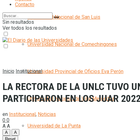
Contacto
Universidad Nacional de San Luis
Sin resultados
Ver todos los resultados
Universidad Nacional de Comechingones
Inicio
Institucional
Universidad Provincial de Oficios Eva Perón
LA RECTORA DE LA UNLC TUVO 
PARTICIPARON EN LOS JUAR 202
Universidad Nacional de Villa Mercedes
en
Institucional
,
Noticias
0
0
Universidad de La Punta
A
A
A
A
Reset