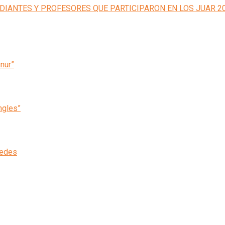
inur”
ngles”
cedes