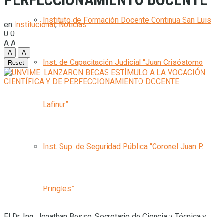
PERFECCIONAMIENTO DOCENTE
Instituto de Formación Docente Continua San Luis
en
Institucional
,
Noticias
0
0
A
A
A
A
Inst. de Capacitación Judicial “Juan Crisóstomo
Reset
Lafinur”
Inst. Sup. de Seguridad Pública “Coronel Juan P.
Pringles”
El Dr. Ing. Jonathan Bosso, Secretario de Ciencia y Técnica y