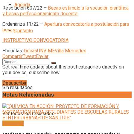
Agenda
Resolución 607/22 –
Becas estímulo a la vocación científica
y becas perfeccionamiento docente
Ordenanza 11/22 –
Apertura convocatoria a postulación para
becas
Contacto
INSTRUCTIVO CONVOCATORIA
Etiquetas:
becas
UNVIME
Villa Mercedes
Compartir
Tweet
Enviar
Get real time update about this post categories directly on
your device, subscribe now.
Desuscribir
Sin resultados
Notas Relacionadas
Ver todos los resultados
Generales