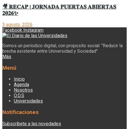
🎥 𝐑𝐄𝐂𝐀𝐏 | 𝐉𝐎𝐑𝐍𝐀𝐃𝐀 𝐏𝐔𝐄𝐑𝐓𝐀𝐒 𝐀𝐁𝐈𝐄𝐑𝐓𝐀𝐒
𝟐𝟎𝟐𝟔✨
5 agosto, 2026
Facebook
Instagram
Somos un períodico digital, con proposito social: "Reducir la
brecha existente entre Universidad y Sociedad"
Más
Menú
Inicio
Agenda
Nosotros
O.D.S
Universidades
Notificaciones
Subscríbete a las novedades