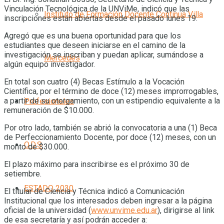
Vinculación Tecnológica de la UNViMe, indicó que las
Instituto de Formación Docente Continua Villa
inscripciones están abiertas desde el pasado lunes 19.
Agregó que es una buena oportunidad para que los
estudiantes que deseen iniciarse en el camino de la
investigación se inscriban y puedan aplicar, sumándose a
Mercedes
algún equipo investigador.
En total son cuatro (4) Becas Estímulo a la Vocación
Científica, por el término de doce (12) meses improrrogables,
a partir de su otorgamiento, con un estipendio equivalente a la
Profesionales
remuneración de $10.000.
Por otro lado, también se abrió la convocatoria a una (1) Beca
de Perfeccionamiento Docente, por doce (12) meses, con un
O.D.S
monto de $30.000.
El plazo máximo para inscribirse es el próximo 30 de
setiembre.
ESTADO 2030
El titular de Ciencia y Técnica indicó a Comunicación
Institucional que los interesados deben ingresar a la página
oficial de la universidad (
www.unvime.edu.ar
), dirigirse al link
de esa secretaría y así podrán acceder a: