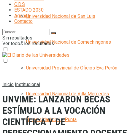
O.D.S
ESTADO 2030
Agenda
Universidad Nacional de San Luis
Contacto
Sin resultados
Universidad Nacional de Comechingones
Ver todos los resultados
Universidad Provincial de Oficios Eva Perón
Inicio
Institucional
Universidad Nacional de Villa Mercedes
UNVIME: LANZARON BECAS
ESTÍMULO A LA VOCACIÓN
CIENTÍFICA Y DE
Universidad de La Punta