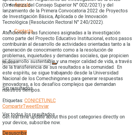
Agenda
(Ordenanza del Consejo Superior N° 002/2021) y del
lanzamiento de la Primera Convocatoria 2022 de Proyectos
de Investigación Básica, Aplicada o de Innovación
Tecnológica (Resolución Rectoral N° 240/2022).
Contacto
Atendiendo a las funciones asignadas a la investigación
como parte del Proyecto Educativo Institucional, estos pasos
contribuirán al desarrollo de actividades orientadas tanto a la
generación de conocimiento como a la resolución de
problemas, inquietudes y demandas sociales, que propicien
el desarrollo sustentable y una mejor calidad de vida, a través
de la transferencia de sus resultados a la comunidad. En
este espíritu, se sigue trabajando desde la Universidad
Nacional de los Comechingones para generar respuestas
innovadoras, a los desafíos complejos que demandan
Sin resultados
nuestros tiempos.
Etiquetas:
CONICET
UNLC
Compartir
Tweet
Enviar
Ver todos los resultados
Get real time update about this post categories directly on
your device, subscribe now.
Desuscribir