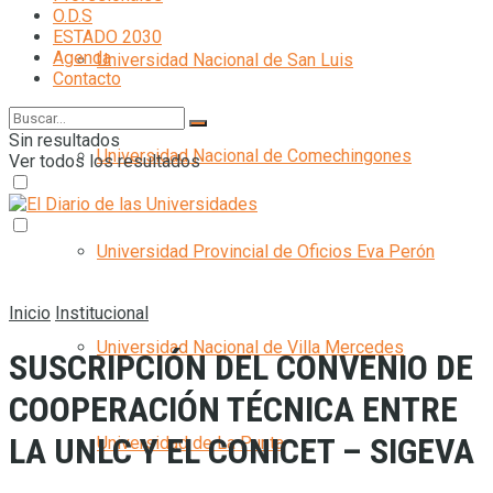
O.D.S
ESTADO 2030
Agenda
Universidad Nacional de San Luis
Contacto
Sin resultados
Universidad Nacional de Comechingones
Ver todos los resultados
Universidad Provincial de Oficios Eva Perón
Inicio
Institucional
Universidad Nacional de Villa Mercedes
SUSCRIPCIÓN DEL CONVENIO DE
COOPERACIÓN TÉCNICA ENTRE
LA UNLC Y EL CONICET – SIGEVA
Universidad de La Punta