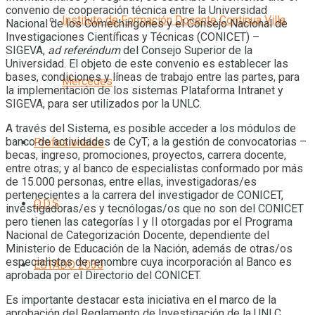
convenio de cooperación técnica entre la Universidad
Instituto de Formación Docente Continua Villa
Nacional de los Comechingones y el Consejo Nacional de
Investigaciones Científicas y Técnicas (CONICET) –
SIGEVA,
ad referéndum
del Consejo Superior de la
Universidad. El objeto de este convenio es establecer las
bases, condiciones y líneas de trabajo entre las partes, para
Mercedes
la implementación de los sistemas Plataforma Intranet y
SIGEVA, para ser utilizados por la UNLC.
A través del Sistema, es posible acceder a los módulos de
banco de actividades de CyT; a la gestión de convocatorias –
Profesionales
becas, ingreso, promociones, proyectos, carrera docente,
entre otras; y al banco de especialistas conformado por más
de 15.000 personas, entre ellas, investigadoras/es
pertenecientes a la carrera del investigador de CONICET,
O.D.S
investigadoras/es y tecnólogas/os que no son del CONICET
pero tienen las categorías I y II otorgadas por el Programa
Nacional de Categorización Docente, dependiente del
Ministerio de Educación de la Nación, además de otras/os
especialistas de renombre cuya incorporación al Banco es
ESTADO 2030
aprobada por el Directorio del CONICET.
Es importante destacar esta iniciativa en el marco de la
aprobación del Reglamento de Investigación de la UNLC