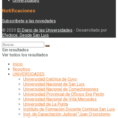
Universidades
Notificaciones
Subscríbete a las novedades
© 2020
El Diario de las Universidades
- Desarrollado por
Efedoce. Desde San Luis
.
Sin resultados
Ver todos los resultados
Inicio
Nosotros
UNIVERSIDADES
Universidad Católica de Cuyo
Universidad Nacional de San Luis
Universidad Nacional de Comechingones
Universidad Provincial de Oficios Eva Perón
Universidad Nacional de Villa Mercedes
Universidad de La Punta
Instituto de Formación Docente Continua San Luis
Inst. de Capacitación Judicial “Juan Crisóstomo