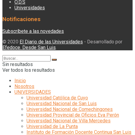
O.D.S
Universidades
Notificaciones
Subscríbete a las novedades
© 2020
El Diario de las Universidades
- Desarrollado por
Efedoce. Desde San Luis
.
Sin resultados
Ver todos los resultados
Inicio
Nosotros
UNIVERSIDADES
Universidad Católica de Cuyo
Universidad Nacional de San Luis
Universidad Nacional de Comechingones
Universidad Provincial de Oficios Eva Perón
Universidad Nacional de Villa Mercedes
Universidad de La Punta
Instituto de Formación Docente Continua San Luis