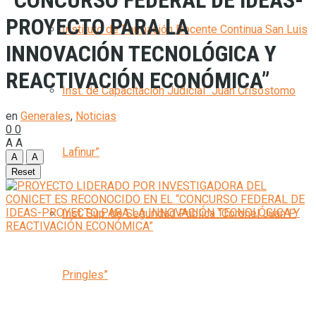
“CONCURSO FEDERAL DE IDEAS-
PROYECTO PARA LA
Instituto de Formación Docente Continua San Luis
INNOVACIÓN TECNOLÓGICA Y
REACTIVACIÓN ECONÓMICA”
Inst. de Capacitación Judicial “Juan Crisóstomo
en
Generales
,
Noticias
0
0
A
A
Lafinur”
A
A
Reset
Inst. Sup. de Seguridad Pública “Coronel Juan P.
Pringles”