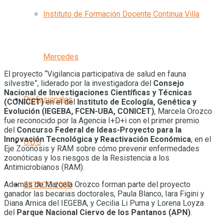
Instituto de Formación Docente Continua Villa
Mercedes
El proyecto “Vigilancia participativa de salud en fauna
silvestre”, liderado por la investigadora del
Consejo
Nacional de Investigaciones Científicas y Técnicas
Profesionales
(CONICET)
en el del
Instituto de Ecología, Genética y
Evolución (IEGEBA, FCEN-UBA, CONICET)
, Marcela Orozco
fue reconocido por la Agencia I+D+i con el primer premio
del
Concurso Federal de Ideas-Proyecto para la
Innovación Tecnológica y Reactivación Económica
, en el
O.D.S
Eje Zoonosis y RAM sobre cómo prevenir enfermedades
zoonóticas y los riesgos de la Resistencia a los
Antimicrobianos (RAM).
Además de Marcela Orozco forman parte del proyecto
ESTADO 2030
ganador las becarias doctorales, Paula Blanco, Iara Figini y
Diana Arnica del IEGEBA, y Cecilia Li Puma y Lorena Loyza
del
Parque Nacional Ciervo de los Pantanos (APN)
.