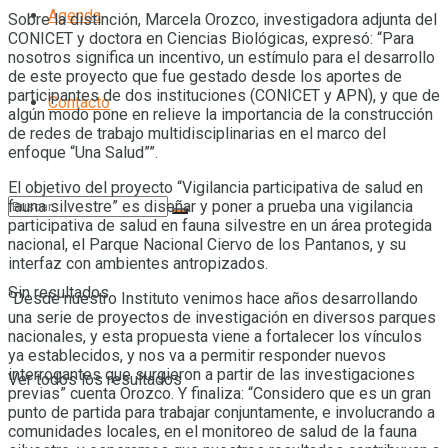
Agenda
Sobre la distinción, Marcela Orozco, investigadora adjunta del
CONICET y doctora en Ciencias Biológicas, expresó: “Para
nosotros significa un incentivo, un estímulo para el desarrollo
de este proyecto que fue gestado desde los aportes de
participantes de dos instituciones (CONICET y APN), y que de
Contacto
algún modo pone en relieve la importancia de la construcción
de redes de trabajo multidisciplinarias en el marco del
enfoque “Una Salud””.
El objetivo del proyecto “Vigilancia participativa de salud en
fauna silvestre” es diseñar y poner a prueba una vigilancia
participativa de salud en fauna silvestre en un área protegida
nacional, el Parque Nacional Ciervo de los Pantanos, y su
interfaz con ambientes antropizados.
Sin resultados
“Desde nuestro Instituto venimos hace años desarrollando
una serie de proyectos de investigación en diversos parques
nacionales, y esta propuesta viene a fortalecer los vínculos
ya establecidos, y nos va a permitir responder nuevos
interrogantes que surgieron a partir de las investigaciones
Ver todos los resultados
previas” cuenta Orozco. Y finaliza: “Considero que es un gran
punto de partida para trabajar conjuntamente, e involucrando a
comunidades locales, en el monitoreo de salud de la fauna