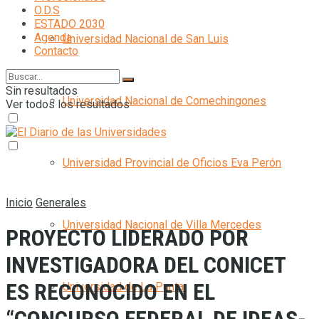
O.D.S
ESTADO 2030
Agenda
Universidad Nacional de San Luis
Contacto
Sin resultados
Universidad Nacional de Comechingones
Ver todos los resultados
Universidad Provincial de Oficios Eva Perón
Inicio
Generales
Universidad Nacional de Villa Mercedes
PROYECTO LIDERADO POR
INVESTIGADORA DEL CONICET
ES RECONOCIDO EN EL
Universidad de La Punta