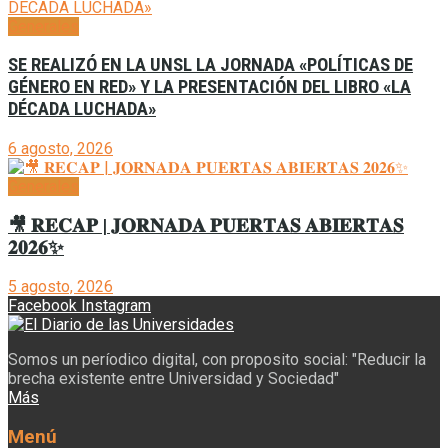
Generales
SE REALIZÓ EN LA UNSL LA JORNADA «POLÍTICAS DE
GÉNERO EN RED» Y LA PRESENTACIÓN DEL LIBRO «LA
DÉCADA LUCHADA»
6 agosto, 2026
Generales
🎥 𝐑𝐄𝐂𝐀𝐏 | 𝐉𝐎𝐑𝐍𝐀𝐃𝐀 𝐏𝐔𝐄𝐑𝐓𝐀𝐒 𝐀𝐁𝐈𝐄𝐑𝐓𝐀𝐒
𝟐𝟎𝟐𝟔✨
5 agosto, 2026
Facebook
Instagram
Somos un períodico digital, con proposito social: "Reducir la
brecha existente entre Universidad y Sociedad"
Más
Menú