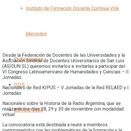
Instituto de Formación Docente Continua Villa
Mercedes
Desde la Federación de Docentes de las Universidades y la
Profesionales
Asociación Sindical de Docentes Universitarios de San Luis
(ASIDUN SL) queremos invitarlos e invitarlas a participar del
VI Congreso Latinoamericano de Humanidades y Ciencias – II
Jornadas.
O.D.S
Nacionales de Red KIPUS – V Jornadas de la Red RELAED y I
Jornadas
Nacionales sobre la Historia de la Radio Argentina, que se
realizarán los días 28, 29 y 30 de noviembre con modalidad
ESTADO 2030
virtual.
La convocatoria está destinada a reunir a miembros
comprometidos con las problemáticas de la formación y la