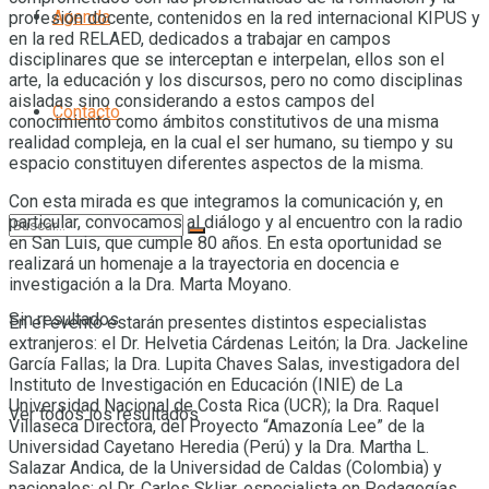
Agenda
profesión docente, contenidos en la red internacional KIPUS y
en la red RELAED, dedicados a trabajar en campos
disciplinares que se interceptan e interpelan, ellos son el
arte, la educación y los discursos, pero no como disciplinas
aisladas sino considerando a estos campos del
Contacto
conocimiento como ámbitos constitutivos de una misma
realidad compleja, en la cual el ser humano, su tiempo y su
espacio constituyen diferentes aspectos de la misma.
Con esta mirada es que integramos la comunicación y, en
particular, convocamos al diálogo y al encuentro con la radio
en San Luis, que cumple 80 años. En esta oportunidad se
realizará un homenaje a la trayectoria en docencia e
investigación a la Dra. Marta Moyano.
Sin resultados
En el evento estarán presentes distintos especialistas
extranjeros: el Dr. Helvetia Cárdenas Leitón; la Dra. Jackeline
García Fallas; la Dra. Lupita Chaves Salas, investigadora del
Instituto de Investigación en Educación (INIE) de La
Universidad Nacional de Costa Rica (UCR); la Dra. Raquel
Ver todos los resultados
Villaseca Directora, del Proyecto “Amazonía Lee” de la
Universidad Cayetano Heredia (Perú) y la Dra. Martha L.
Salazar Andica, de la Universidad de Caldas (Colombia) y
nacionales: el Dr. Carlos Skliar, especialista en Pedagogías