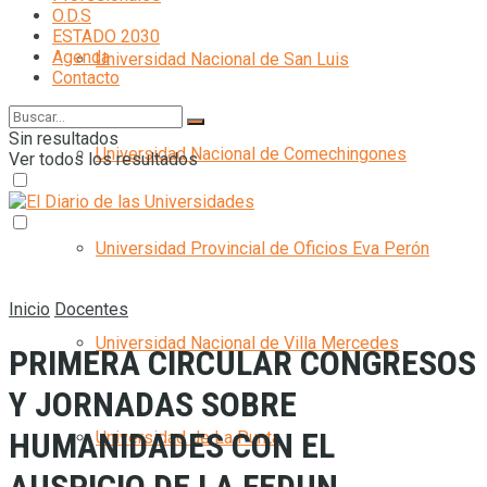
O.D.S
ESTADO 2030
Agenda
Universidad Nacional de San Luis
Contacto
Sin resultados
Universidad Nacional de Comechingones
Ver todos los resultados
Universidad Provincial de Oficios Eva Perón
Inicio
Docentes
Universidad Nacional de Villa Mercedes
PRIMERA CIRCULAR CONGRESOS
Y JORNADAS SOBRE
HUMANIDADES CON EL
Universidad de La Punta