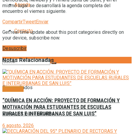
Agenda
mismo lugar se desarrollará la agenda completa del
encuentro el viernes siguiente.
Compartir
Tweet
Enviar
Contacto
Get real time update about this post categories directly on
your device, subscribe now.
Desuscribir
Notas Relacionadas
Sin resultados
Generales
“QUÍMICA EN ACCIÓN: PROYECTO DE FORMACIÓN Y
MOTIVACIÓN PARA ESTUDIANTES DE ESCUELAS
RURALES E INTERURBANAS DE SAN LUIS”
Ver todos los resultados
6 agosto, 2026