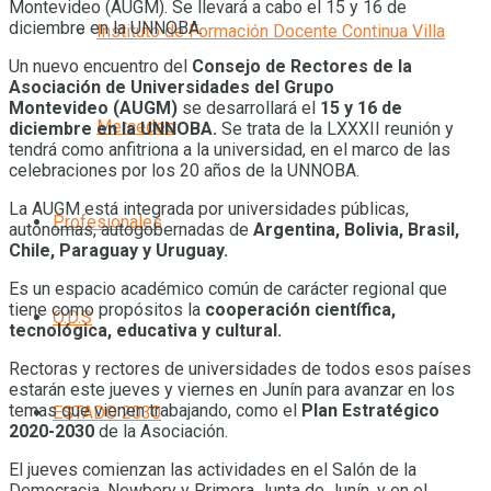
Montevideo (AUGM). Se llevará a cabo el 15 y 16 de
diciembre en la UNNOBA.
Instituto de Formación Docente Continua Villa
Un nuevo encuentro del
Consejo de Rectores de la
Asociación de Universidades del Grupo
Montevideo (AUGM)
se desarrollará el
15 y 16 de
Mercedes
diciembre en la UNNOBA.
Se trata de la LXXXII reunión y
tendrá como anfitriona a la universidad, en el marco de las
celebraciones por los 20 años de la UNNOBA.
La AUGM está integrada por universidades públicas,
Profesionales
autónomas, autogobernadas de
Argentina, Bolivia, Brasil,
Chile, Paraguay y Uruguay.
Es un espacio académico común de carácter regional que
tiene como propósitos la
cooperación científica,
O.D.S
tecnológica, educativa y cultural.
Rectoras y rectores de universidades de todos esos países
estarán este jueves y viernes en Junín para avanzar en los
temas que vienen trabajando, como el
Plan Estratégico
ESTADO 2030
2020-2030
de la Asociación.
El jueves comienzan las actividades en el Salón de la
Democracia, Newbery y Primera Junta de Junín, y en el