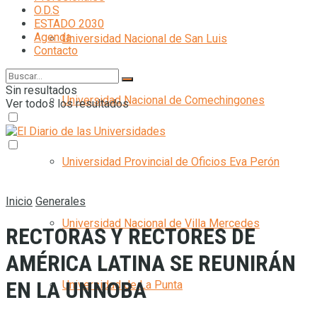
O.D.S
ESTADO 2030
Agenda
Universidad Nacional de San Luis
Contacto
Sin resultados
Universidad Nacional de Comechingones
Ver todos los resultados
Universidad Provincial de Oficios Eva Perón
Inicio
Generales
Universidad Nacional de Villa Mercedes
RECTORAS Y RECTORES DE
AMÉRICA LATINA SE REUNIRÁN
EN LA UNNOBA
Universidad de La Punta