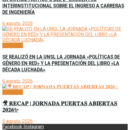
INTERINSTITUCIONAL SOBRE EL INGRESO A CARRERAS
DE INGENIERÍA
6 agosto, 2026
Generales
SE REALIZÓ EN LA UNSL LA JORNADA «POLÍTICAS DE
GÉNERO EN RED» Y LA PRESENTACIÓN DEL LIBRO «LA
DÉCADA LUCHADA»
6 agosto, 2026
Generales
🎥 𝐑𝐄𝐂𝐀𝐏 | 𝐉𝐎𝐑𝐍𝐀𝐃𝐀 𝐏𝐔𝐄𝐑𝐓𝐀𝐒 𝐀𝐁𝐈𝐄𝐑𝐓𝐀𝐒
𝟐𝟎𝟐𝟔✨
5 agosto, 2026
Facebook
Instagram