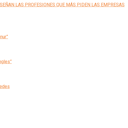
inur”
ngles”
cedes