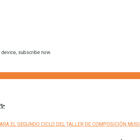
r device, subscribe now.
𝟔✨