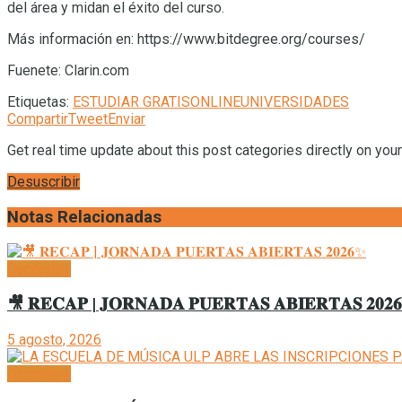
del área y midan el éxito del curso.
Más información en: https://www.bitdegree.org/courses/
Fuenete: Clarin.com
Etiquetas:
ESTUDIAR GRATIS
ONLINE
UNIVERSIDADES
Compartir
Tweet
Enviar
Get real time update about this post categories directly on you
Desuscribir
Notas Relacionadas
Generales
🎥 𝐑𝐄𝐂𝐀𝐏 | 𝐉𝐎𝐑𝐍𝐀𝐃𝐀 𝐏𝐔𝐄𝐑𝐓𝐀𝐒 𝐀𝐁𝐈𝐄𝐑𝐓𝐀𝐒 𝟐𝟎𝟐
5 agosto, 2026
Generales