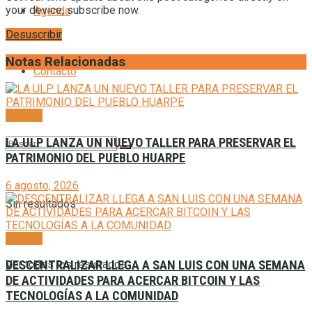
your device, subscribe now.
Agenda
Desuscribir
Notas Relacionadas
Contacto
Agenda
LA ULP LANZA UN NUEVO TALLER PARA PRESERVAR EL
PATRIMONIO DEL PUEBLO HUARPE
6 agosto, 2026
Sin resultados
Agenda
Ver todos los resultados
DESCENTRALIZAR LLEGA A SAN LUIS CON UNA SEMANA
DE ACTIVIDADES PARA ACERCAR BITCOIN Y LAS
TECNOLOGÍAS A LA COMUNIDAD