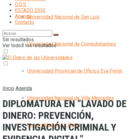
O.D.S
ESTADO 2030
Agenda
Universidad Nacional de San Luis
Contacto
Sin resultados
Universidad Nacional de Comechingones
Ver todos los resultados
Universidad Provincial de Oficios Eva Perón
Inicio
Agenda
Universidad Nacional de Villa Mercedes
DIPLOMATURA EN “LAVADO DE
DINERO: PREVENCIÓN,
INVESTIGACIÓN CRIMINAL Y
Universidad de La Punta