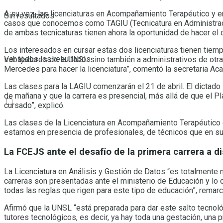
A su vez, las licenciaturas en Acompañamiento Terapéutico y e
Sin resultados
casos que conocemos como TAGIU (Tecnicatura en Administració
de ambas tecnicaturas tienen ahora la oportunidad de hacer el ci
Los interesados en cursar estas dos licenciaturas tienen tiemp
Ver todos los resultados
trabajadores de la UNSL sino también a administrativos de otras
Mercedes para hacer la licenciatura”, comentó la secretaria A
Las clases para la LAGIU comenzarán el 21 de abril. El dictado 
de mañana y que la carrera es presencial, más allá de que el Pl
cursado”, explicó.
Las clases de la Licenciatura en Acompañamiento Terapéutico co
estamos en presencia de profesionales, de técnicos que en su m
La FCEJS ante el desafío de la primera carrera a d
La Licenciatura en Análisis y Gestión de Datos “es totalmente n
carreras son presentadas ante el ministerio de Educación y lo 
todas las reglas que rigen para este tipo de educación”, remar
Afirmó que la UNSL “está preparada para dar este salto tecnol
tutores tecnológicos, es decir, ya hay toda una gestación, una 