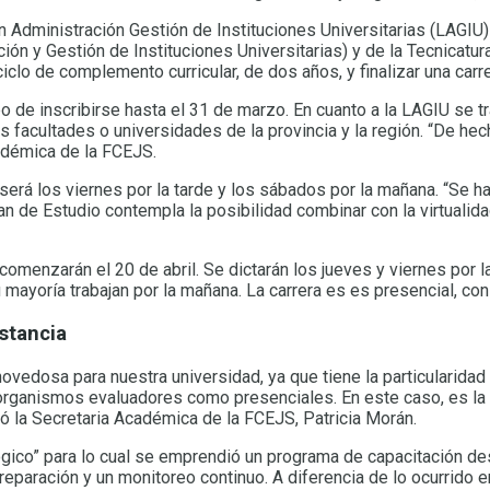
n Administración Gestión de Instituciones Universitarias (LAGIU)
n y Gestión de Instituciones Universitarias) y de la Tecnicatu
clo de complemento curricular, de dos años, y finalizar una carre
o de inscribirse hasta el 31 de marzo. En cuanto a la LAGIU se t
 facultades o universidades de la provincia y la región. “De hec
cadémica de la FCEJS.
será los viernes por la tarde y los sábados por la mañana. “Se ha
an de Estudio contempla la posibilidad combinar con la virtualid
menzarán el 20 de abril. Se dictarán los jueves y viernes por l
ayoría trabajan por la mañana. La carrera es es presencial, con
istancia
ovedosa para nuestra universidad, ya que tiene la particularidad 
organismos evaluadores como presenciales. En este caso, es la p
có la Secretaria Académica de la FCEJS, Patricia Morán.
ógico” para lo cual se emprendió un programa de capacitación de
preparación y un monitoreo continuo. A diferencia de lo ocurrido