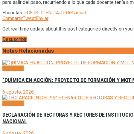
para salir del paso, recurriendo a lo que cada docente tenía a m
Etiquetas:
FCEJS
LICENCIATURAS
virtual
Compartir
Tweet
Enviar
Get real time update about this post categories directly on you
Desuscribir
Notas Relacionadas
Generales
“QUÍMICA EN ACCIÓN: PROYECTO DE FORMACIÓN Y MOTI
6 agosto, 2026
Generales
DECLARACIÓN DE RECTORAS Y RECTORES DE INSTITUCION
NACIONAL
6 agosto, 2026