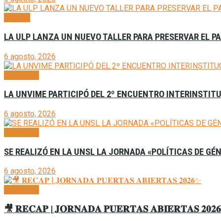
Agenda
LA ULP LANZA UN NUEVO TALLER PARA PRESERVAR EL P
6 agosto, 2026
Generales
LA UNVIME PARTICIPÓ DEL 2º ENCUENTRO INTERINSTITU
6 agosto, 2026
Generales
SE REALIZÓ EN LA UNSL LA JORNADA «POLÍTICAS DE GÉ
6 agosto, 2026
Generales
🎥 𝐑𝐄𝐂𝐀𝐏 | 𝐉𝐎𝐑𝐍𝐀𝐃𝐀 𝐏𝐔𝐄𝐑𝐓𝐀𝐒 𝐀𝐁𝐈𝐄𝐑𝐓𝐀𝐒 𝟐𝟎𝟐