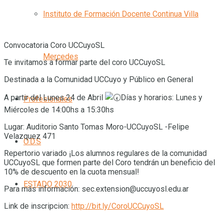
Instituto de Formación Docente Continua Villa
Convocatoria Coro UCCuyoSL
Mercedes
Te invitamos a formar parte del coro UCCuyoSL
Destinada a la Comunidad UCCuyo y Público en General
A partir del Lunes 24 de Abril
Días y horarios: Lunes y
Profesionales
Miércoles de 14:00hs a 15:30hs
Lugar: Auditorio Santo Tomas Moro-UCCuyoSL -Felipe
Velazquez 471
O.D.S
Repertorio variado ¡Los alumnos regulares de la comunidad
UCCuyoSL que formen parte del Coro tendrán un beneficio del
10% de descuento en la cuota mensual!
ESTADO 2030
Para más información: sec.extension@uccuyosl.edu.ar
Link de inscripcion:
http://bit.ly/CoroUCCuyoSL