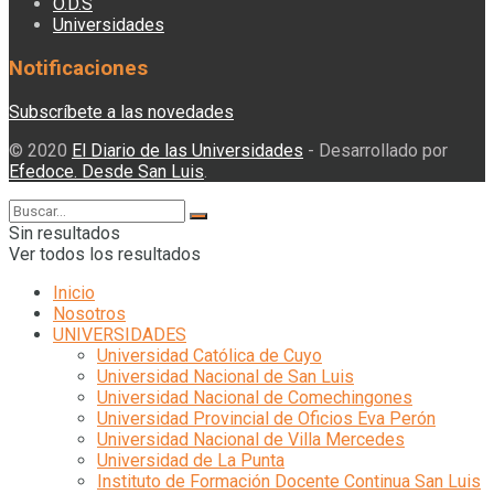
O.D.S
Universidades
Notificaciones
Subscríbete a las novedades
© 2020
El Diario de las Universidades
- Desarrollado por
Efedoce. Desde San Luis
.
Sin resultados
Ver todos los resultados
Inicio
Nosotros
UNIVERSIDADES
Universidad Católica de Cuyo
Universidad Nacional de San Luis
Universidad Nacional de Comechingones
Universidad Provincial de Oficios Eva Perón
Universidad Nacional de Villa Mercedes
Universidad de La Punta
Instituto de Formación Docente Continua San Luis