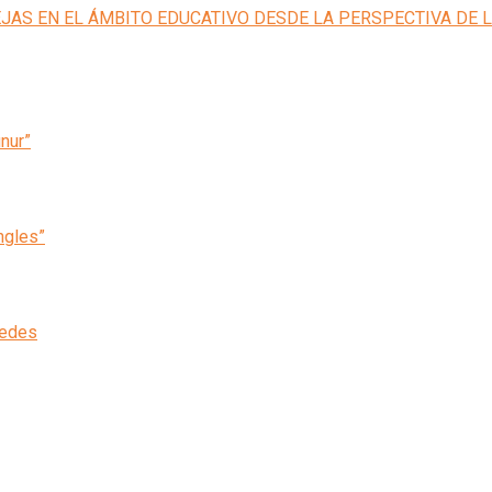
inur”
ngles”
cedes