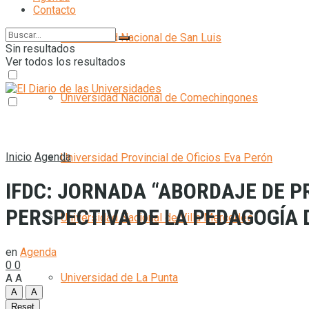
Contacto
Universidad Nacional de San Luis
Sin resultados
Ver todos los resultados
Universidad Nacional de Comechingones
Inicio
Agenda
Universidad Provincial de Oficios Eva Perón
IFDC: JORNADA “ABORDAJE DE P
PERSPECTIVA DE LA PEDAGOGÍA 
Universidad Nacional de Villa Mercedes
en
Agenda
0
0
Universidad de La Punta
A
A
A
A
Reset