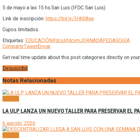
5 de mayo a las 15 hs.San Luis (IFDC San Luis)
Link de inscripción:
https://bit.ly/3Hh08qe
Cupos limitados.
Etiquetas:
EDUCACIÓN
ifdcsl
ifdcvm
JORNADA
PEDAGOGÍA
Compartir
Tweet
Enviar
Get real time update about this post categories directly on you
Desuscribir
Notas Relacionadas
Agenda
LA ULP LANZA UN NUEVO TALLER PARA PRESERVAR EL P
6 agosto, 2026
Agenda