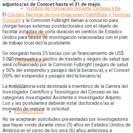
adjuntos/as de Conicet hasta el 31 de mayo.
Instituto de Formación Docente Continua Villa
El
Consejo Nacional de Investigaciones Científicas y Técnicas
(Conicet)
y la Comisión Fulbright llaman a concurso para
otorgar becas externas postdoctorales con el objeto de
facilitar estadías de corta duración en centros de Estados
Mercedes
Unidos para tareas de investigación relacionadas con el plan
de trabajo local del/la postulante.
Se otorgarán hasta 25 becas con un financiamiento de US$
3.000 mensuales y gastos de traslado y seguro de salud que
Profesionales
será cofinanciado por la Comisión Fulbright (seguro de salud
y 50% del estipendio y pasajes del/la becario/a), y el Conicet
(50% del estipendio y pasajes del/la becario/a).
O.D.S
La convocatoria está destinada a miembros de la Carrera del
Investigador Científico y Tecnológico del Consejo en las
categorías Investigador Asistente e Investigador Adjunto.
Los y las postulantes deberán estar doctorados/as al
momento de realizar la solicitud.
ESTADO 2030
No se aceptarán solicitudes presentadas por investigadores
que hayan vivido durante cinco (5) años en Estados Unidos de
América en el curso de los seis (6) años anteriores a