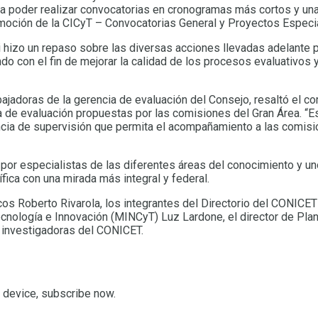
para poder realizar convocatorias en cronogramas más cortos y un
romoción de la CICyT – Convocatorias General y Proyectos Especi
i hizo un repaso sobre las diversas acciones llevadas adelante
do con el fin de mejorar la calidad de los procesos evaluativos 
abajadoras de la gerencia de evaluación del Consejo, resaltó el
 de evaluación propuestas por las comisiones del Gran Área. “E
stancia de supervisión que permita el acompañamiento a las comis
r especialistas de las diferentes áreas del conocimiento y uno
fica con una mirada más integral y federal.
 Roberto Rivarola, los integrantes del Directorio del CONICET Alb
cnología e Innovación (MINCyT) Luz Lardone, el director de Plani
 investigadoras del CONICET.
r device, subscribe now.