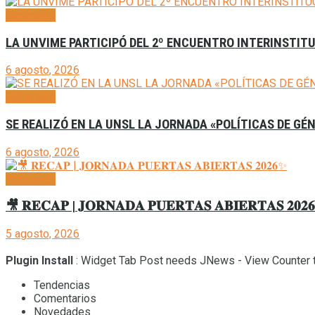
Generales
LA UNVIME PARTICIPÓ DEL 2º ENCUENTRO INTERINSTITU
6 agosto, 2026
Generales
SE REALIZÓ EN LA UNSL LA JORNADA «POLÍTICAS DE GÉ
6 agosto, 2026
Generales
🎥 𝐑𝐄𝐂𝐀𝐏 | 𝐉𝐎𝐑𝐍𝐀𝐃𝐀 𝐏𝐔𝐄𝐑𝐓𝐀𝐒 𝐀𝐁𝐈𝐄𝐑𝐓𝐀𝐒 𝟐𝟎𝟐
5 agosto, 2026
Plugin Install
: Widget Tab Post needs JNews - View Counter t
Tendencias
Comentarios
Novedades