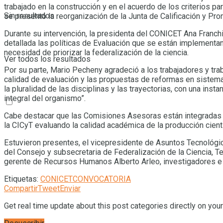
trabajado en la construcción y en el acuerdo de los criterios 
Sin resultados
se presentó la reorganización de la Junta de Calificación y P
Durante su intervención, la presidenta del CONICET Ana Franch
detallada las políticas de Evaluación que se están implementan
necesidad de priorizar la federalización de la ciencia.
Ver todos los resultados
Por su parte, Mario Pecheny agradeció a los trabajadores y tr
calidad de evaluación y las propuestas de reformas en sistema
la pluralidad de las disciplinas y las trayectorias, con una in
integral del organismo”.
Cabe destacar que las Comisiones Asesoras están integradas po
la CICyT evaluando la calidad académica de la producción cientí
Estuvieron presentes, el vicepresidente de Asuntos Tecnológicos
del Consejo y subsecretaria de Federalización de la Ciencia, Te
gerente de Recursos Humanos Alberto Arleo, investigadores e
Etiquetas:
CONICET
CONVOCATORIA
Compartir
Tweet
Enviar
Get real time update about this post categories directly on you