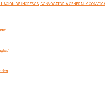
inur”
ngles”
cedes