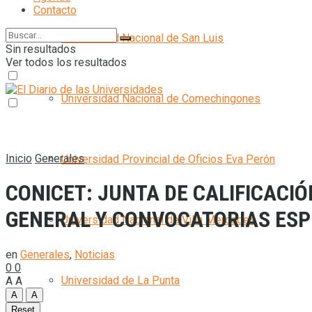
Contacto
Universidad Nacional de San Luis
Sin resultados
Ver todos los resultados
Universidad Nacional de Comechingones
Inicio
Generales
Universidad Provincial de Oficios Eva Perón
CONICET: JUNTA DE CALIFICACI
GENERAL Y CONVOCATORIAS ESP
Universidad Nacional de Villa Mercedes
en
Generales
,
Noticias
0
0
Universidad de La Punta
A
A
A
A
Reset