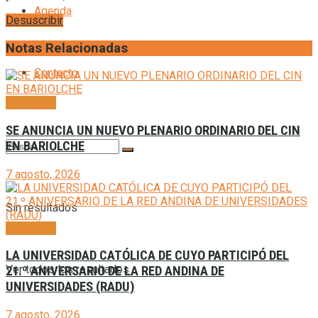
Agenda
Desuscribir
Notas Relacionadas
Contacto
Generales
SE ANUNCIA UN NUEVO PLENARIO ORDINARIO DEL CIN
EN BARIOLCHE
7 agosto, 2026
Sin resultados
Generales
LA UNIVERSIDAD CATÓLICA DE CUYO PARTICIPÓ DEL
Ver todos los resultados
21.º ANIVERSARIO DE LA RED ANDINA DE
UNIVERSIDADES (RADU)
7 agosto, 2026