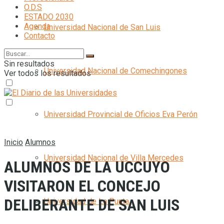
O.D.S
ESTADO 2030
Agenda
Universidad Nacional de San Luis
Contacto
Sin resultados
Universidad Nacional de Comechingones
Ver todos los resultados
Universidad Provincial de Oficios Eva Perón
Inicio
Alumnos
Universidad Nacional de Villa Mercedes
ALUMNOS DE LA UCCUYO
VISITARON EL CONCEJO
DELIBERANTE DE SAN LUIS
Universidad de La Punta