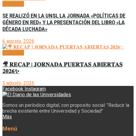
Generales
SE REALIZÓ EN LA UNSL LA JORNADA «POLÍTICAS DE
GÉNERO EN RED» Y LA PRESENTACIÓN DEL LIBRO «LA
DÉCADA LUCHADA»
6 agosto, 2026
Generales
🎥 𝐑𝐄𝐂𝐀𝐏 | 𝐉𝐎𝐑𝐍𝐀𝐃𝐀 𝐏𝐔𝐄𝐑𝐓𝐀𝐒 𝐀𝐁𝐈𝐄𝐑𝐓𝐀𝐒
𝟐𝟎𝟐𝟔✨
5 agosto, 2026
Facebook
Instagram
Somos un períodico digital, con proposito social: "Reducir la
brecha existente entre Universidad y Sociedad"
Más
Menú