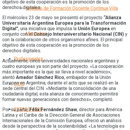
objetivo de esta cooperación es la promoción de los
derechos digitales.
Instituto de Formación Docente Continua Villa
El miércoles 23 de mayo se presentó el proyecto
“Alianza
Universitaria Argentina Europea para la Transformación
Digital”
, una iniciativa que impulsa la
Unión Europea
en
Mercedes
conjunto con el
Consejo Interuniversitario Nacional (CIN)
y
con la colaboración de otros organismos afines. El principal
objetivo de esta cooperación es la promoción de los
derechos digitales.
Profesionales
Actualmente, cinco universidades nacionales argentinas y
cuatro europeas ya son parte del proyecto. «La cooperación
más importante es la que se lleva a nivel académico»,
alentó
Amador Sánchez Rico
, embajador de la Unión
Europea en Argentina, durante el acto que se realizó en la
O.D.S
sede central del CIN. «Mediante la consolidación de una
ciudadanía digital, esta alianza de conocimiento permitirá
formar nuevas generaciones con derechos», completó.
ESTADO 2030
Por su parte,
Félix Fernández Shaw
, director para América
Latina y el Caribe de la Dirección General de Asociaciones
Internacionales de la Comisión Europea, ofreció un análisis
desde la perspectiva de la sostenibilidad. «La tecnología es