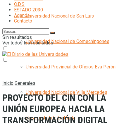
O.D.S
ESTADO 2030
Agenda
Universidad Nacional de San Luis
Contacto
Sin resultados
Universidad Nacional de Comechingones
Ver todos los resultados
Universidad Provincial de Oficios Eva Perón
Inicio
Generales
Universidad Nacional de Villa Mercedes
PROYECTO DEL CIN CON LA
UNIÓN EUROPEA HACIA LA
TRANSFORMACIÓN DIGITAL
Universidad de La Punta