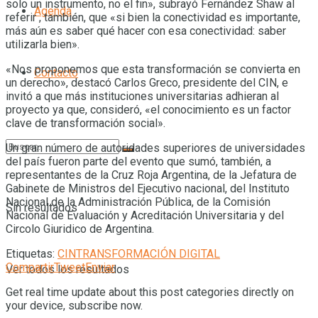
solo un instrumento, no el fin», subrayó Fernández Shaw al
Agenda
referir , también, que «si bien la conectividad es importante,
más aún es saber qué hacer con esa conectividad: saber
utilizarla bien».
«Nos proponemos que esta transformación se convierta en
Contacto
un derecho», destacó Carlos Greco, presidente del CIN, e
invitó a que más instituciones universitarias adhieran al
proyecto ya que, consideró, «el conocimiento es un factor
clave de transformación social».
Un gran número de autoridades superiores de universidades
del país fueron parte del evento que sumó, también, a
representantes de la Cruz Roja Argentina, de la Jefatura de
Gabinete de Ministros del Ejecutivo nacional, del Instituto
Nacional de la Administración Pública, de la Comisión
Sin resultados
Nacional de Evaluación y Acreditación Universitaria y del
Circolo Giuridico de Argentina.
Etiquetas:
CIN
TRANSFORMACIÓN DIGITAL
Compartir
Tweet
Enviar
Ver todos los resultados
Get real time update about this post categories directly on
your device, subscribe now.