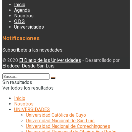
Inicio
Agenda
Nosotros
O.D.S
Universidades
Notificaciones
Subscríbete a las novedades
© 2020
El Diario de las Universidades
- Desarrollado por
Efedoce. Desde San Luis
.
Sin resultados
Ver todos los resultados
Inicio
Nosotros
UNIVERSIDADES
Universidad Católica de Cuyo
Universidad Nacional de San Luis
Universidad Nacional de Comechingones
Universidad Provincial de Oficios Eva Perón