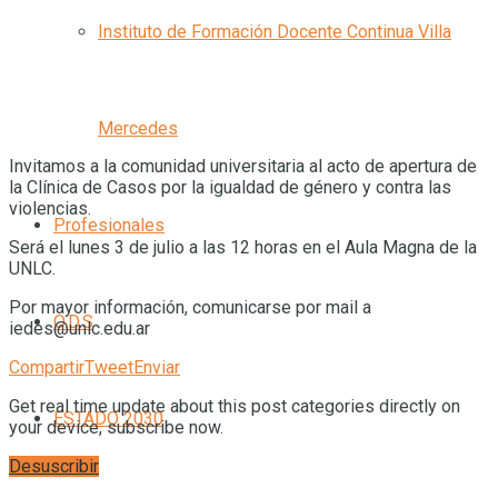
Instituto de Formación Docente Continua Villa
Mercedes
Invitamos a la comunidad universitaria al acto de apertura de
la Clínica de Casos por la igualdad de género y contra las
violencias.
Profesionales
Será el lunes 3 de julio a las 12 horas en el Aula Magna de la
UNLC.
Por mayor información, comunicarse por mail a
O.D.S
iedes@unlc.edu.ar
Compartir
Tweet
Enviar
Get real time update about this post categories directly on
ESTADO 2030
your device, subscribe now.
Desuscribir