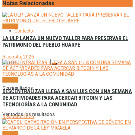
Notas Relacionadas
Agenda
Agenda
Contacto
LA ULP LANZA UN NUEVO TALLER PARA PRESERVAR EL
PATRIMONIO DEL PUEBLO HUARPE
6 agosto, 2026
Agenda
Sin resultados
DESCENTRALIZAR LLEGA A SAN LUIS CON UNA SEMANA
DE ACTIVIDADES PARA ACERCAR BITCOIN Y LAS
TECNOLOGÍAS A LA COMUNIDAD
Ver todos los resultados
4 agosto, 2026
Agenda