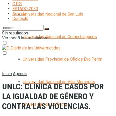
O.D.S
ESTADO 2030
Agenda
Universidad Nacional de San Luis
Contacto
Sin resultados
Universidad Nacional de Comechingones
Ver todos los resultados
Universidad Provincial de Oficios Eva Perón
Inicio
Agenda
Universidad Nacional de Villa Mercedes
UNLC: CLÍNICA DE CASOS POR
LA IGUALDAD DE GÉNERO Y
CONTRA LAS VIOLENCIAS.
Universidad de La Punta