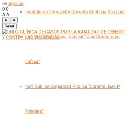
en
Agenda
0
0
Instituto de Formación Docente Continua San Luis
A
A
A
A
Reset
Inst. de Capacitación Judicial “Juan Crisóstomo
Lafinur”
Inst. Sup. de Seguridad Pública “Coronel Juan P.
Pringles”