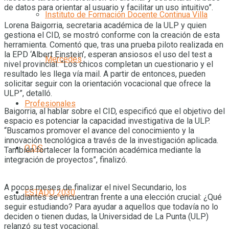
de datos para orientar al usuario y facilitar un uso intuitivo”.
Instituto de Formación Docente Continua Villa
Lorena Baigorria, secretaria académica de la ULP y quien
gestiona el CID, se mostró conforme con la creación de esta
herramienta. Comentó que, tras una prueba piloto realizada en
la EPD ‘Albert Einstein’, esperan ansiosos el uso del test a
Mercedes
nivel provincial. “Los chicos completan un cuestionario y el
resultado les llega vía mail. A partir de entonces, pueden
solicitar seguir con la orientación vocacional que ofrece la
ULP”, detalló.
Profesionales
Baigorria, al hablar sobre el CID, especificó que el objetivo del
espacio es potenciar la capacidad investigativa de la ULP.
“Buscamos promover el avance del conocimiento y la
innovación tecnológica a través de la investigación aplicada.
O.D.S
También fortalecer la formación académica mediante la
integración de proyectos”, finalizó.
A pocos meses de finalizar el nivel Secundario, los
ESTADO 2030
estudiantes se encuentran frente a una elección crucial: ¿Qué
seguir estudiando? Para ayudar a aquellos que todavía no lo
deciden o tienen dudas, la Universidad de La Punta (ULP)
relanzó su test vocacional.