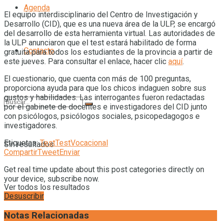
Agenda
El equipo interdisciplinario del Centro de Investigación y
Desarrollo (CID), que es una nueva área de la ULP, se encargó
del desarrollo de esta herramienta virtual. Las autoridades de
la ULP anunciaron que el test estará habilitado de forma
Contacto
gratuita para todos los estudiantes de la provincia a partir de
este jueves. Para consultar el enlace, hacer clic
aquí
.
El cuestionario, que cuenta con más de 100 preguntas,
proporciona ayuda para que los chicos indaguen sobre sus
gustos y habilidades. Las interrogantes fueron redactadas
por el gabinete de docentes e investigadores del CID junto
con psicólogos, psicólogos sociales, psicopedagogos e
investigadores.
Etiquetas:
Test
TestVocacional
Sin resultados
Compartir
Tweet
Enviar
Get real time update about this post categories directly on
your device, subscribe now.
Ver todos los resultados
Desuscribir
Notas Relacionadas