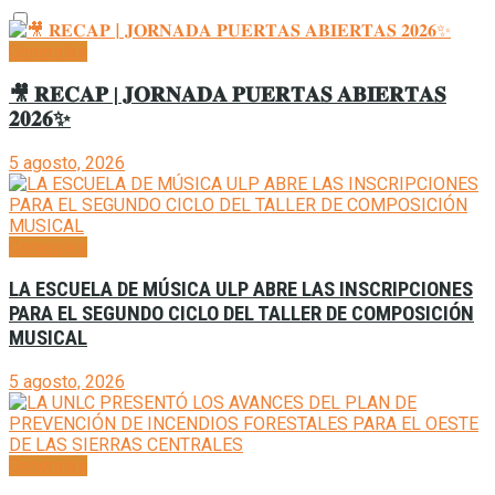
Generales
🎥 𝐑𝐄𝐂𝐀𝐏 | 𝐉𝐎𝐑𝐍𝐀𝐃𝐀 𝐏𝐔𝐄𝐑𝐓𝐀𝐒 𝐀𝐁𝐈𝐄𝐑𝐓𝐀𝐒
𝟐𝟎𝟐𝟔✨
5 agosto, 2026
Generales
LA ESCUELA DE MÚSICA ULP ABRE LAS INSCRIPCIONES
PARA EL SEGUNDO CICLO DEL TALLER DE COMPOSICIÓN
MUSICAL
5 agosto, 2026
Generales