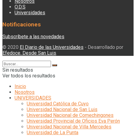
Nosotros
O.D.S
Universidades
Notificaciones
Subscríbete a las novedades
© 2020
El Diario de las Universidades
- Desarrollado por
Efedoce. Desde San Luis
.
Sin resultados
Ver todos los resultados
Inicio
Nosotros
UNIVERSIDADES
Universidad Católica de Cuyo
Universidad Nacional de San Luis
Universidad Nacional de Comechingones
Universidad Provincial de Oficios Eva Perón
Universidad Nacional de Villa Mercedes
Universidad de La Punta