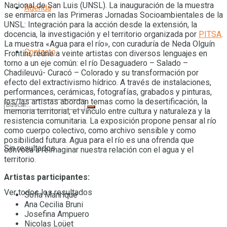
Nacional de San Luis (UNSL). La inauguración de la muestra
Agenda
se enmarca en las Primeras Jornadas Socioambientales de la
UNSL: Integración para la acción desde la extensión, la
docencia, la investigación y el territorio organizada por
PITSA
.
La muestra «Agua para el río», con curaduría de Neda Olguín
Contacto
Frontini, reúne a veinte artistas con diversos lenguajes en
torno a un eje común: el río Desaguadero – Salado –
Chadileuvú- Curacó – Colorado y su transformación por
efecto del extractivismo hídrico. A través de instalaciones,
performances, cerámicas, fotografías, grabados y pinturas,
los/las artistas abordan temas como la desertificación, la
memoria territorial, el vínculo entre cultura y naturaleza y la
resistencia comunitaria. La exposición propone pensar al río
como cuerpo colectivo, como archivo sensible y como
posibilidad futura. Agua para el río es una ofrenda que
Sin resultados
convoca a reimaginar nuestra relación con el agua y el
territorio.
Artistas participantes:
Ver todos los resultados
Sofia Manrique
Ana Cecilia Bruni
Josefina Ampuero
Nicolas Loüet