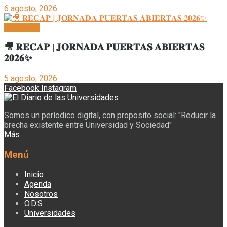
6 agosto, 2026
Generales
🎥 𝐑𝐄𝐂𝐀𝐏 | 𝐉𝐎𝐑𝐍𝐀𝐃𝐀 𝐏𝐔𝐄𝐑𝐓𝐀𝐒 𝐀𝐁𝐈𝐄𝐑𝐓𝐀𝐒
𝟐𝟎𝟐𝟔✨
5 agosto, 2026
Facebook
Instagram
Somos un períodico digital, con proposito social: "Reducir la
brecha existente entre Universidad y Sociedad"
Más
Menú
Inicio
Agenda
Nosotros
O.D.S
Universidades