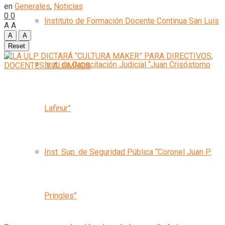
en
Generales
,
Noticias
0
0
Instituto de Formación Docente Continua San Luis
A
A
A
A
Reset
Inst. de Capacitación Judicial “Juan Crisóstomo
Lafinur”
Inst. Sup. de Seguridad Pública “Coronel Juan P.
Pringles”