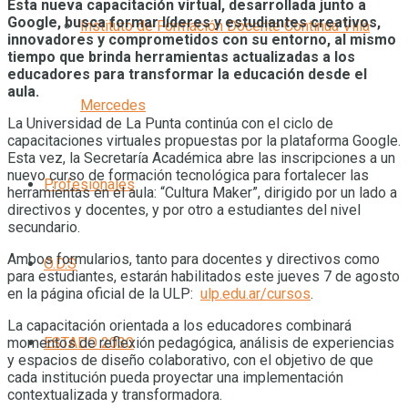
Esta nueva capacitación virtual, desarrollada junto a
Google, busca formar líderes y estudiantes creativos,
Instituto de Formación Docente Continua Villa
innovadores y comprometidos con su entorno, al mismo
tiempo que brinda herramientas actualizadas a los
educadores para transformar la educación desde el
aula.
Mercedes
La Universidad de La Punta continúa con el ciclo de
capacitaciones virtuales propuestas por la plataforma Google.
Esta vez, la Secretaría Académica abre las inscripciones a un
nuevo curso de formación tecnológica para fortalecer las
Profesionales
herramientas en el aula: “Cultura Maker”, dirigido por un lado a
directivos y docentes, y por otro a estudiantes del nivel
secundario.
Ambos formularios, tanto para docentes y directivos como
O.D.S
para estudiantes, estarán habilitados este jueves 7 de agosto
en la página oficial de la ULP:
ulp.edu.ar/cursos
.
La capacitación orientada a los educadores combinará
ESTADO 2030
momentos de reflexión pedagógica, análisis de experiencias
y espacios de diseño colaborativo, con el objetivo de que
cada institución pueda proyectar una implementación
contextualizada y transformadora.