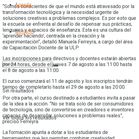
Agenda
“Somos conscientes de que el mundo está atravesado por la
transformación tecnológica y la necesidad urgente de
soluciones creativas a problemas complejos. Es por esto que
la escuela se enfrenta al desafío de repensar sus prácticas,
lenguajes y espacios de enseñanza. Esta es una cultura del
Contacto
‘aprender haciendo’, centrada en la creación y la
experimentación”, detalló Manuela Ferreyra, a cargo del área
de Capacitación Docente de la ULP.
Las inscripciones para directivos y docentes estarán abiertas
por 24 horas, desde el jueves 7 de agosto a las 11:00 hasta
el 8 de agosto a las 11:00.
El curso comenzará el 11 de agosto y los inscriptos tendrán
tiempo de completarlo hasta el 29 de agosto a las 20:00.
Sin resultados
Por otra parte, el curso destinado a estudiantes invita a pasar
de la idea a la acción. “No se trata solo de ser consumidores
de tecnología, sino de convertirse en creadores e inventores
capaces de desarrollar soluciones a problemas reales”,
Ver todos los resultados
precisó Ferreyra.
La formación apunta a dotar a los estudiantes de
herramientas que les permitan combinar creatividad,