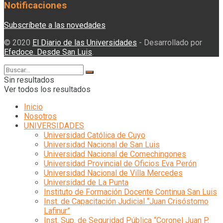
Notificaciones
Subscríbete a las novedades
© 2020
El Diario de las Universidades
- Desarrollado por
Efedoce. Desde San Luis
.
Sin resultados
Ver todos los resultados
Inicio
Nosotros
UNIVERSIDADES
Universidad Católica de Cuyo
Universidad Nacional de San Luis
Universidad Nacional de Comechingones
Universidad Provincial de Oficios Eva Perón
Universidad Nacional de Villa Mercedes
Universidad de La Punta
Instituto de Formación Docente Continua San Luis
Inst. de Capacitación Judicial “Juan Crisóstomo
Lafinur”
Inst. Sup. de Seguridad Pública “Coronel Juan P.