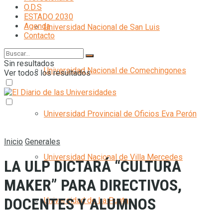
O.D.S
ESTADO 2030
Agenda
Universidad Nacional de San Luis
Contacto
Sin resultados
Universidad Nacional de Comechingones
Ver todos los resultados
Universidad Provincial de Oficios Eva Perón
Inicio
Generales
Universidad Nacional de Villa Mercedes
LA ULP DICTARÁ “CULTURA
MAKER” PARA DIRECTIVOS,
DOCENTES Y ALUMNOS
Universidad de La Punta