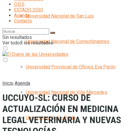
O.D.S
ESTADO 2030
Agenda
Universidad Nacional de San Luis
Contacto
Sin resultados
Universidad Nacional de Comechingones
Ver todos los resultados
Universidad Provincial de Oficios Eva Perón
Inicio
Agenda
Universidad Nacional de Villa Mercedes
UCCUYO-SL: CURSO DE
ACTUALIZACIÓN EN MEDICINA
LEGAL VETERINARIA Y NUEVAS
Universidad de La Punta