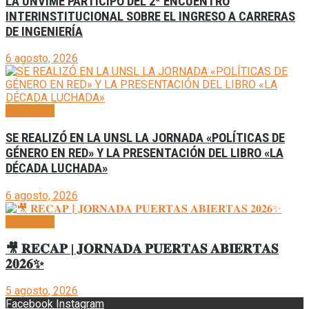
LA UNVIME PARTICIPÓ DEL 2º ENCUENTRO
INTERINSTITUCIONAL SOBRE EL INGRESO A CARRERAS
DE INGENIERÍA
6 agosto, 2026
Generales
SE REALIZÓ EN LA UNSL LA JORNADA «POLÍTICAS DE
GÉNERO EN RED» Y LA PRESENTACIÓN DEL LIBRO «LA
DÉCADA LUCHADA»
6 agosto, 2026
Generales
🎥 𝐑𝐄𝐂𝐀𝐏 | 𝐉𝐎𝐑𝐍𝐀𝐃𝐀 𝐏𝐔𝐄𝐑𝐓𝐀𝐒 𝐀𝐁𝐈𝐄𝐑𝐓𝐀𝐒
𝟐𝟎𝟐𝟔✨
5 agosto, 2026
Facebook
Instagram