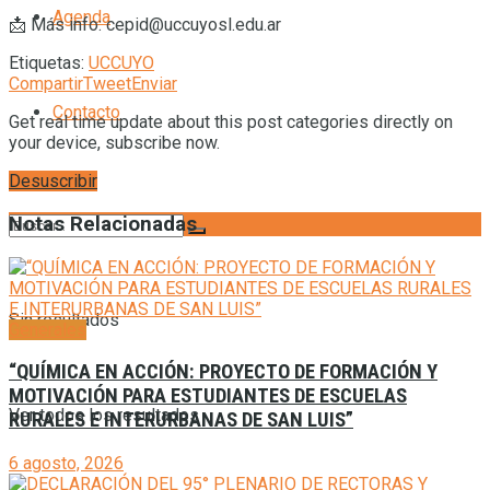
Agenda
📩 Más info: cepid@uccuyosl.edu.ar
Etiquetas:
UCCUYO
Compartir
Tweet
Enviar
Contacto
Get real time update about this post categories directly on
your device, subscribe now.
Desuscribir
Notas Relacionadas
Sin resultados
Generales
“QUÍMICA EN ACCIÓN: PROYECTO DE FORMACIÓN Y
MOTIVACIÓN PARA ESTUDIANTES DE ESCUELAS
Ver todos los resultados
RURALES E INTERURBANAS DE SAN LUIS”
6 agosto, 2026